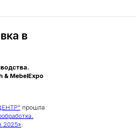
вка в
зводства.
h & MebelExpo
ЦЕНТР"
прошла
ообработка.
n 2025»
.