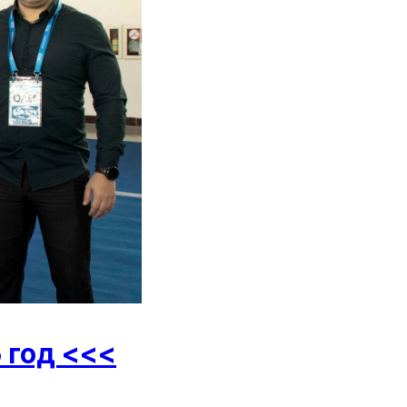
 год <<<