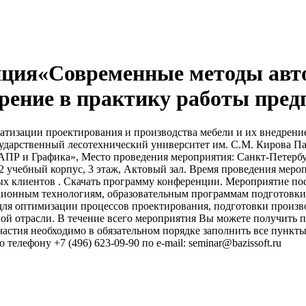
нция«Современные методы авт
дрение в практику работы пред
тизации проектирования и производства мебели и их внедрение
ударственный лесотехнический университет им. С.М. Кирова Па
Р и Графика», Место проведения мероприятия: Санкт-Петербу
2 учебный корпус, 3 этаж, Актовый зал. Время проведения меропри
 клиентов . Скачать программу конференции. Мероприятие пос
нным технологиям, образовательным программам подготовки с
я оптимизации процессов проектирования, подготовки произво
ой отрасли. В течение всего мероприятия Вы можете получить 
частия необходимо в обязательном порядке заполнить все пунк
елефону +7 (496) 623-09-90 по e-mail: seminar@bazissoft.ru