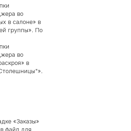
пки
джера во
ых в салоне» в
ей группы». По
пки
джера во
раскроя» в
"Столешницы"».
адке «Заказы»
в файл для