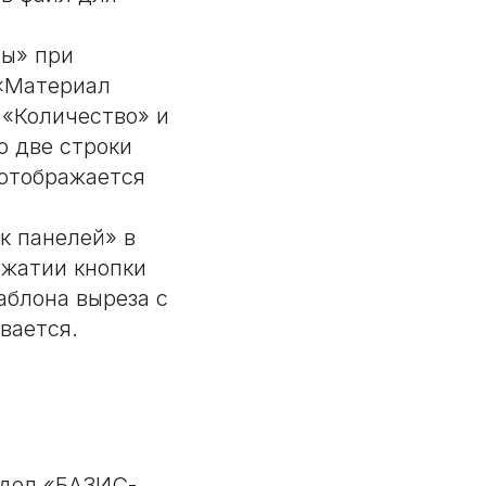
ды» при
 «Материал
 «Количество» и
о две строки
 отображается
к панелей» в
ажатии кнопки
аблона выреза с
вается.
здел «БАЗИС-