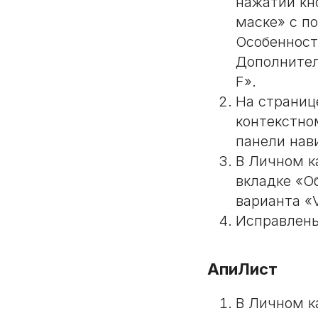
нажатии кн
маске» с п
Особенност
Дополнител
F».
На страниц
контекстно
панели нав
В Личном к
вкладке «О
варианта «
Исправлены
АпиЛист
В Личном к