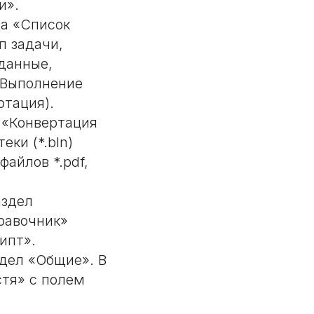
и».
ца «Список
п задачи,
данные,
(Выполнение
ртация).
 «Конвертация
еки (*.bln)
айлов *.pdf,
аздел
равочник»
ипт».
здел «Общие». В
стя» с полем