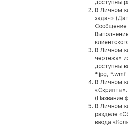
доступны р
В Личном к
задач» (Да
Сообщение 
Выполнение
клиентског
В Личном к
чертежа» из
доступны в
*.jpg, *.wmf 
В Личном к
«Скрипты».
(Название ф
В Личном к
разделе «О
ввода «Коли