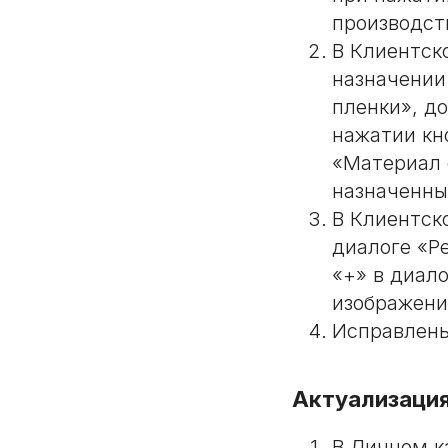
производст
В Клиентско
назначении
пленки», д
нажатии кн
«Материал 
назначенны
В Клиентско
диалоге «Р
«+» в диал
изображени
Исправлены
Актуализация
В Личном к