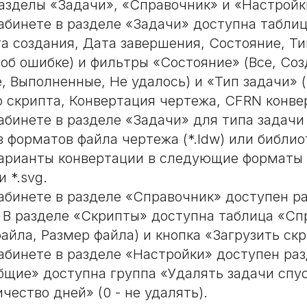
азделы «Задачи», «Справочник» и «Настройк
абинете в разделе «Задачи» доступна табли
та создания, Дата завершения, Состояние, Ти
об ошибке) и фильтры «Состояние» (Все, Соз
, Выполненные, Не удалось) и «Тип задачи» 
о скрипта, Конвертация чертежа, CFRN конве
абинете в разделе «Задачи» для типа задачи
 форматов файла чертежа (*.ldw) или библиот
арианты конвертации в следующие форматы ф
и *.svg.
абинете в разделе «Справочник» доступен р
 В разделе «Скрипты» доступна таблица «Сп
айла, Размер файла) и кнопка «Загрузить скр
абинете в разделе «Настройки» доступен ра
бщие» доступна группа «Удалять задачи спу
чество дней» (0 - не удалять).