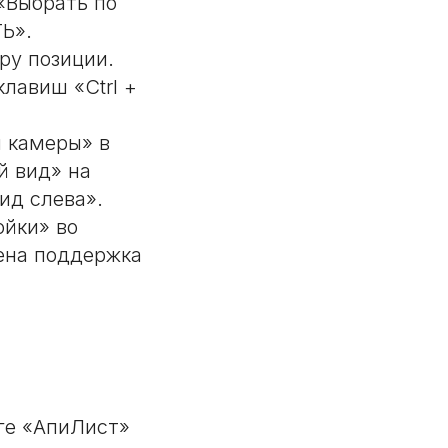
«Выбрать по
Ь».
ру позиции.
лавиш «Ctrl +
 камеры» в
й вид» на
ид слева».
ойки» во
ена поддержка
ге «АпиЛист»