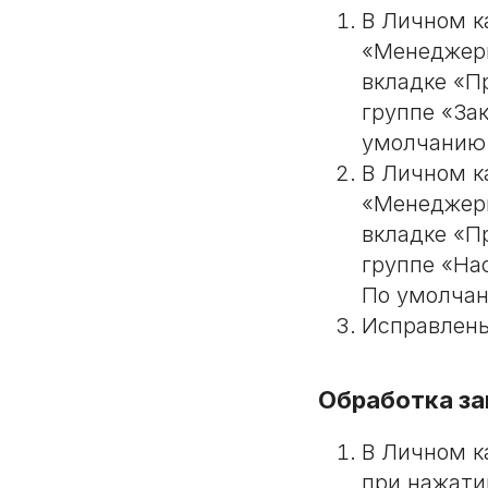
В Личном к
«Менеджеры
вкладке «П
группе «За
умолчанию 
В Личном к
«Менеджеры
вкладке «Пр
группе «На
По умолчан
Исправлены
Обработка за
В Личном к
при нажати