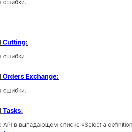
 ошибки.
I
Cutting
:
 ошибки.
I
Orders Exchange
:
 ошибки.
I
Tasks
:
b API в выпадающем списке «Select a definiti