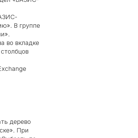
БАЗИС-
ю». В группе
и».
а во вкладке
 столбцов
 Exchange
ать дерево
ске». При