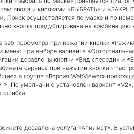
опки «Выбрать по маске» появляется диалог 
олем ввода и кнопками «ВЫБРАТЬ» и «ЗАКРЫТ
и: Поиск осуществляется по маске и по номе
ьно кнопка продублирована на комбинацию к
е веб-просмотра при нажатии кнопки «Режим
м меню при выборе варианта «Ортогональны
игации добавлены кнопки «Вид спереди» и «В
абинете сервиса при нажатии кнопки «Настр
бщие» в группе «Версия WebViewer» прекращ
V1». По умолчанию установлен вариант «V2».
 ошибки.
абинете добавлена услуга «АпиЛист». В услу