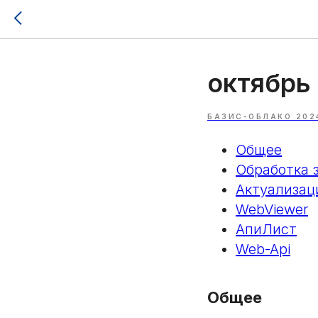
октябрь
БАЗИС-ОБЛАКО 202
Общее
Обработка 
Актуализац
WebViewer
АпиЛист
Web-Api
Общее