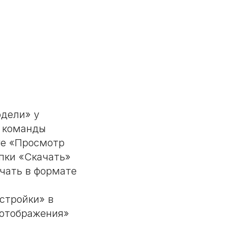
одели» у
е команды
ге «Просмотр
пки «Скачать»
чать в формате
стройки» в
 отображения»