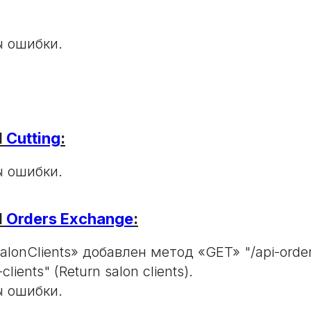
 ошибки.
I
Cutting
:
 ошибки.
I
Orders Exchange
:
alonClients» добавлен метод «GET» "/api-orde
clients" (Return salon clients).
 ошибки.