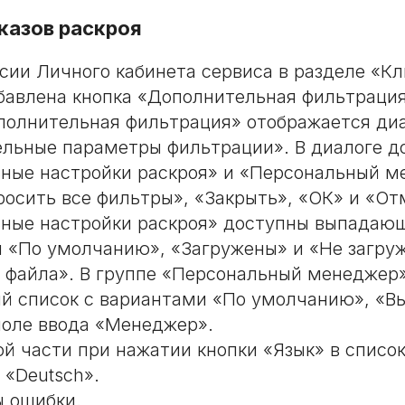
казов раскроя
рсии Личного кабинета сервиса в разделе «Кл
бавлена кнопка «Дополнительная фильтраци
полнительная фильтрация» отображается ди
льные параметры фильтрации». В диалоге д
ные настройки раскроя» и «Персональный м
росить все фильтры», «Закрыть», «ОК» и «От
ные настройки раскроя» доступны выпадающ
 «По умолчанию», «Загружены» и «Не загру
 файла». В группе «Персональный менеджер
 список с вариантами «По умолчанию», «Вы
поле ввода «Менеджер».
ой части при нажатии кнопки «Язык» в списо
 «Deutsch».
 ошибки.