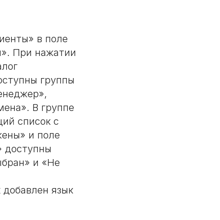
иенты» в поле
я». При нажатии
алог
оступны группы
енеджер»,
мена». В группе
ий список с
жены» и поле
» доступны
бран» и «Не
к добавлен язык