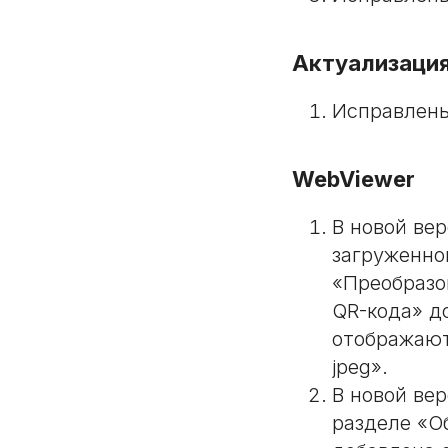
Актуализация
Исправлены
WebViewer
В новой ве
загруженно
«Преобразо
QR-кода» д
отображают
jpeg».
В новой ве
разделе «О