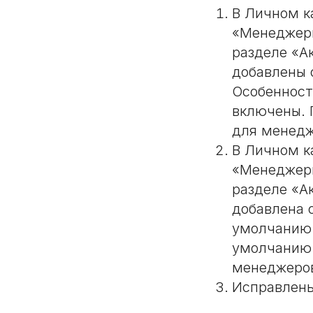
В Личном к
«Менеджеры
разделе «А
добавлены 
Особенност
включены. 
для менедж
В Личном к
«Менеджеры
разделе «А
добавлена 
умолчанию 
умолчанию 
менеджеров
Исправлены