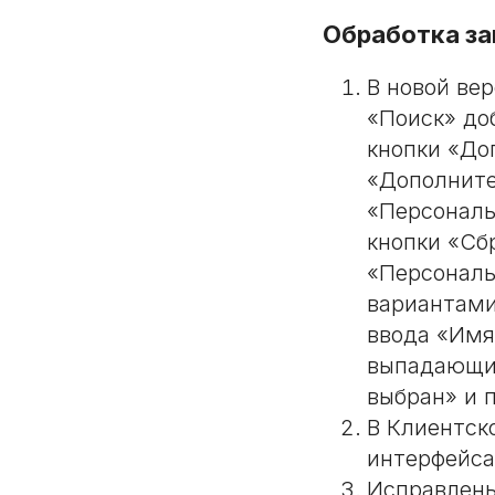
Обработка за
В новой ве
«Поиск» до
кнопки «До
«Дополните
«Персональ
кнопки «Сб
«Персональ
вариантами
ввода «Имя
выпадающий
выбран» и 
В Клиентск
интерфейса
Исправлены