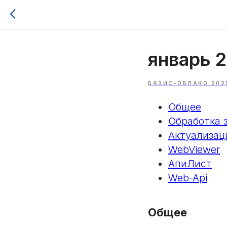
январь 
БАЗИС-ОБЛАКО 202
Общее
Обработка 
Актуализац
WebViewer
АпиЛист
Web-Api
Общее