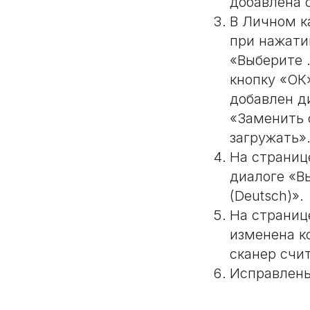
добавлена 
В Личном к
при нажати
«Выберите .
кнопку «ОК»
добавлен д
«Заменить с
загружать»
На страниц
диалоге «В
(Deutsch)».
На страниц
изменена к
сканер счи
Исправлены