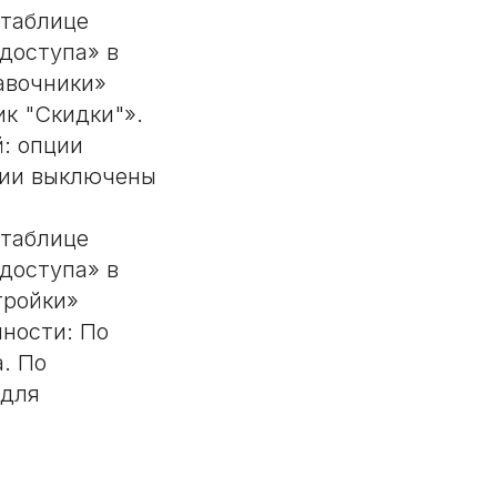
 таблице
доступа» в
авочники»
к "Скидки"».
: опции
ции выключены
 таблице
доступа» в
тройки»
нности: По
. По
 для