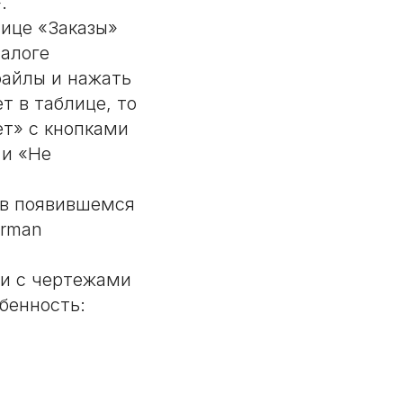
.
нице «Заказы»
иалоге
файлы и нажать
т в таблице, то
ет» с кнопками
 и «Не
 в появившемся
erman
ки с чертежами
бенность: