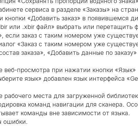
опция «Сохранять пропорции водяного знака»
абинете сервиса в разделе «Заказы» на стра
и кнопки «Добавить заказ» в появившемся д
bir или .xbir файл» выбрать или перетащить 
, если заказ с таким номером уже существуе
иалог «Заказ с таким номером уже существу
остав заказа», «Добавить данные по заказу»
.
е веб-просмотра при нажатии кнопки «Язык»
ыберите язык» добавлен язык интерфейса «G
е рабочего места для загруженной библиоте
одировка команд навигации для сканера. Осо
тывает команды вне зависимости от языка.
 ошибки.