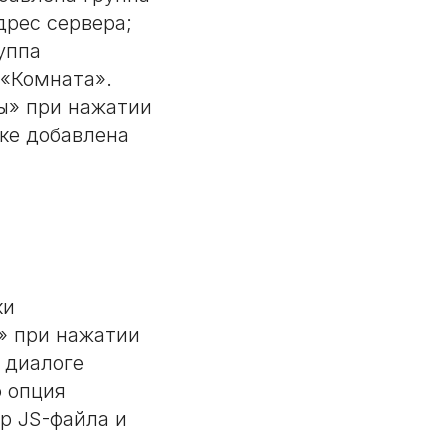
дрес сервера;
уппа
 «Комната».
ры» при нажатии
ке добавлена
ки
» при нажатии
 диалоге
 опция
р JS-файла и