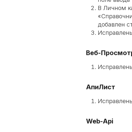
В Личном к
«Справочни
добавлен с
Исправлены
Веб-Просмот
Исправлены
АпиЛист
Исправлены
Web-Api