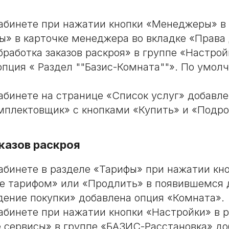
абинете при нажатии кнопки «Менеджеры» в
» в карточке менеджера во вкладке «Права 
бработка заказов раскроя» в группе «Настрой
опция « Раздел ""Базис-Комната""». По умол
абинете на странице «Список услуг» добавле
плектовщик» с кнопками «Купить» и «Подро
казов раскроя
абинете в разделе «Тарифы» при нажатии кн
е тарифом» или «Продлить» в появившемся 
ение покупки» добавлена опция «Комната».
абинете при нажатии кнопки «Настройки» в 
 сервисы» в группе «БАЗИС-Расстановка» до