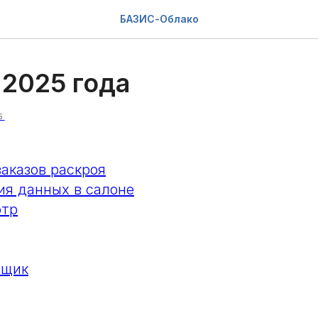
БАЗИС-Облако
 2025 года
5
заказов раскроя
ия данных в салоне
отр
вщик