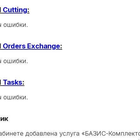
I
Cutting
:
 ошибки.
I
Orders Exchange
:
 ошибки.
I
Tasks
:
 ошибки.
ик
абинете добавлена услуга «БАЗИС-Комплект