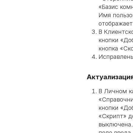
«Базис ком
Имя пользо
отображает
В Клиентско
кнопки «До
кнопка «Ск
Исправлены
Актуализация
В Личном к
«Справочни
кнопки «До
«Скрипт» д
выключена.
поле ввода