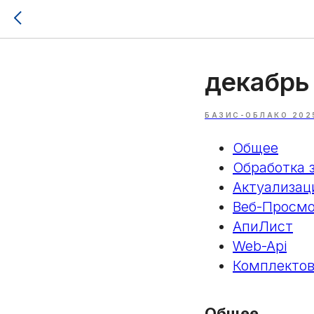
декабрь
БАЗИС-ОБЛАКО 202
Общее
Обработка 
Актуализац
Веб-Просм
АпиЛист
Web-Api
Комплекто
Общее