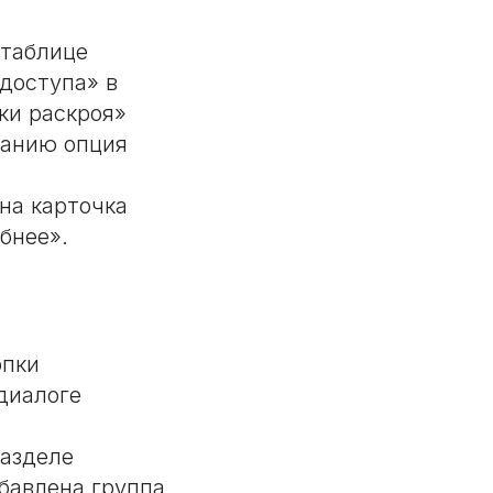
 таблице
доступа» в
ки раскроя»
чанию опция
на карточка
бнее».
опки
диалоге
разделе
бавлена группа