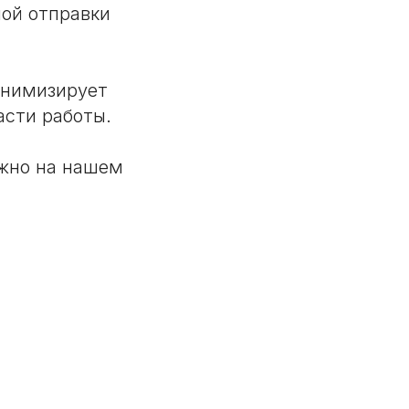
ой отправки
инимизирует
асти работы.
жно на нашем