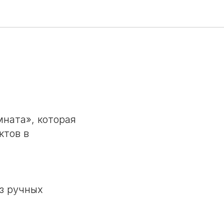
мната», которая
ктов в
ез ручных