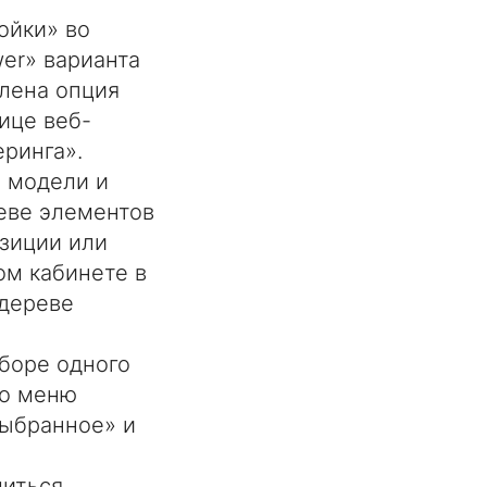
ойки» во
er» варианта
лена опция
ице веб-
ринга».
 модели и
еве элементов
зиции или
ом кабинете в
 дереве
боре одного
го меню
выбранное» и
литься