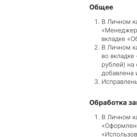
Общее
В Личном к
«Менеджеры
вкладке «О
В Личном к
во вкладке
рублей) на
добавлена 
Исправлены
Обработка за
В Личном к
«Оформлени
«Использов