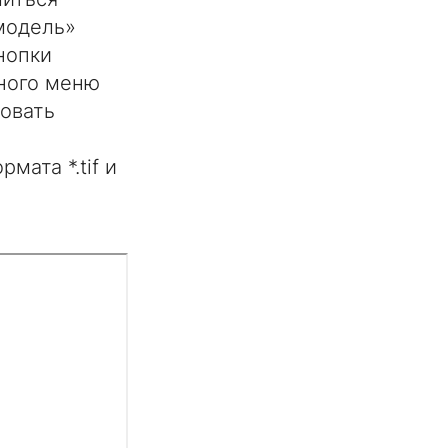
модель»
нопки
тного меню
ровать
ата *.tif и