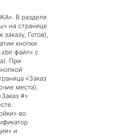
КА». В разделе
ы» на странице
заказу, Готов),
жатии кнопки
xbir файл» с
а). При
кнопкой
траница «Заказ
очие места).
«Заказ #»
сте.
ойки» во
ификатор
ция» и