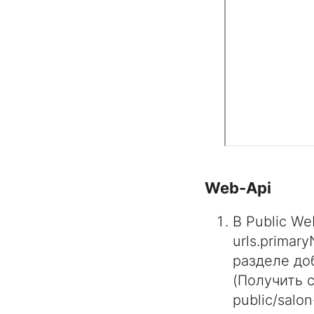
Web-Api
В Public We
urls.prima
разделе доб
(Получить с
public/salo