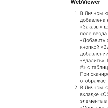
WebViewer
В Личном к
добавлена 
«Заказы» до
поле ввода
«Добавить з
кнопкой «В
добавлении
«Удалить».
#» с табли
При сканир
отображает
В Личном к
вкладке «О
элемента в
«Обозначен