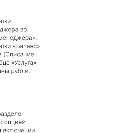
опки
джера во
менеджера».
опки «Баланс»
в (Списание
бце «Услуга»
аны рубли.
разделе
с опцией
и включении