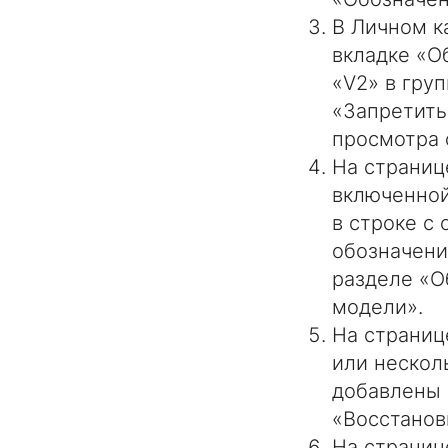
В Личном к
вкладке «О
«V2» в гру
«Запретить
просмотра 
На страниц
включенной
в строке с
обозначени
разделе «О
модели».
На страниц
или нескол
добавлены 
«Восстанов
На страниц