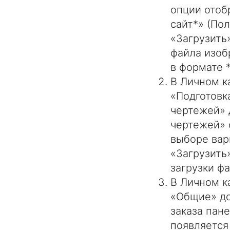
опции отоб
сайт*» (По
«Загрузить
файла изоб
в формате *
В Личном к
«Подготовк
чертежей» 
чертежей» 
выборе вар
«Загрузить
загрузки ф
В Личном к
«Общие» до
заказа пан
появляется