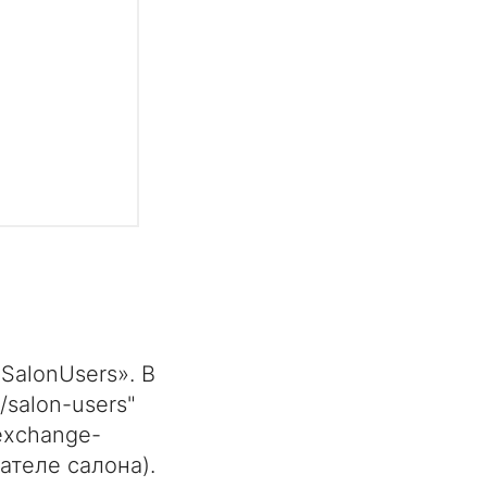
SalonUsers». В
salon-users"
exchange-
ателе салона).