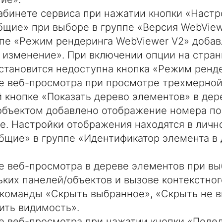
абинете сервиса при нажатии кнопки «Настр
бщие» при выборе в группе «Версия WebView
ппе «Режим рендеринга WebViewer V2» добав
 изменение». При включении опции на стран
становится недоступна кнопка «Режим ренде
е веб-просмотра при просмотре трехмерной
 кнопке «Показать дерево элементов» в дер
 объектом добавлено отображение номера по
е. Настройки отображения находятся в личн
бщие» в группе «Идентификатор элемента в
е веб-просмотра в дереве элементов при вы
ьких панелей/объектов и вызове контекстно
команды «Скрыть выбранное», «Скрыть не 
ить видимость».
е веб-просмотра при нажатии кнопки «Поде