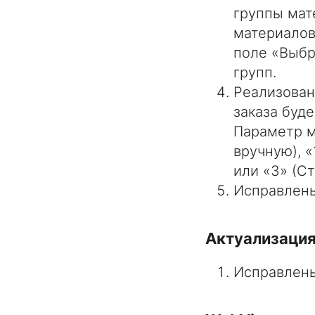
группы мат
материалов
поле «Выбр
групп.
Реализован
заказа буд
Параметр м
вручную), 
или «3» (С
Исправлены
Актуализация
Исправлены