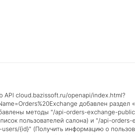
b API cloud.bazissoft.ru/openapi/index.html?
ryName=Orders%20Exchange добавлен раздел «
авлены методы "/api-orders-exchange-public/
писок пользователей салона) и "/api-orders-
n-users/{id}" (Получить информацию о пользов