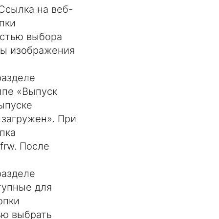
Ссылка на веб-
пки
остью выбора
ны изображения
разделе
ппе «Выпуск
ыпуске
 загружен». При
пка
frw. После
разделе
тупные для
опки
ью выбрать