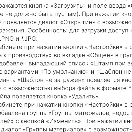
ражаются кнопка «Загрузить» и поле ввода «
ле не должно быть пустым). При нажатии кно
» появляется диалог «Открытие» с возможн
ражения. Особенность: для загрузки доступ
.PNG и *.JPG.
абинете при нажатии кнопки «Настройки» в 
а к производству» во вкладке «Общее» в гру
добавлен выпадающий список «Штамп при в
с вариантами «По умолчанию» и «Шаблон не
ианта «Шаблон не загружен» появляется кно
» с возможностью выбора файла в формате *.
айла появляется кнопка «Удалить».
абинете при нажатии кнопки «Настройки» в 
бавлена группа «Группы материалов, недос
елей» с кнопкой «Изменить». При нажатии кн
 диалог «Группы материалов» с возможност