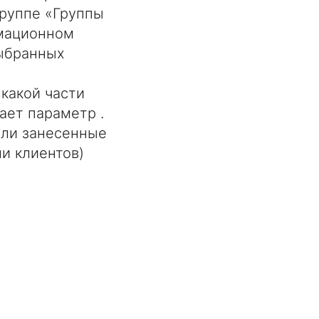
группе «Группы
рмационном
выбранных
какой части
ает параметр .
ели занесенные
ли клиентов)