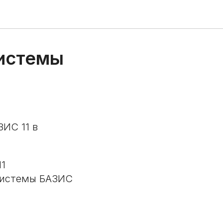
системы
ЗИС 11 в
1
 системы БАЗИС