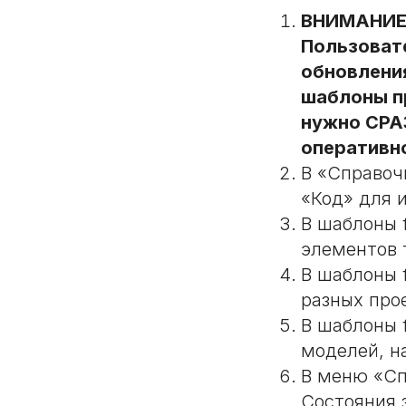
ВНИМАНИЕ!!
Пользовате
обновления
шаблоны п
нужно СРА
оперативн
В «Справоч
«Код» для и
В шаблоны 
элементов 
В шаблоны 
разных прое
В шаблоны 
моделей, н
В меню «Сп
Состояния 