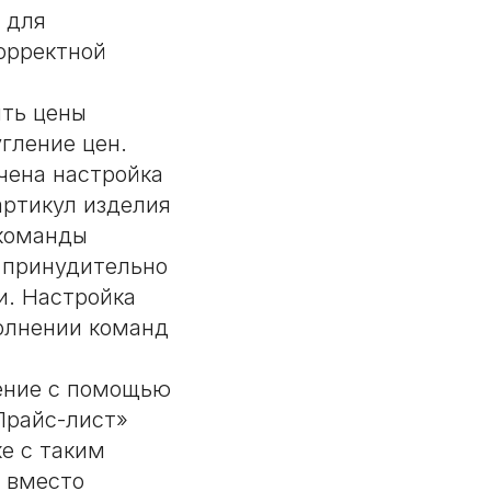
 для
орректной
ить цены
гление цен.
чена настройка
артикул изделия
 команды
 принудительно
и. Настройка
олнении команд
ение с помощью
Прайс-лист»
е с таким
 вместо