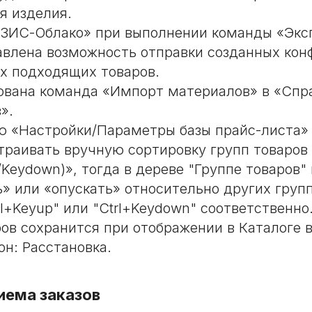
я изделия.
ЗИС-Облако» при выполнении команды «Экс
авлена возможность отправки созданных кон
х подходящих товаров.
вана команда «Импорт материалов» в «Спр
».
ю «Настройки/Параметры базы прайс-листа»
траивать вручную сортировку групп товаров
/Keydown)», тогда в дереве "Группе товаров
» или «опускать» относительно других груп
rl+Keyup" или "Ctrl+Keydown" соответственн
ров сохранится при отображении в Каталоге 
н: Расстановка.
иема заказов