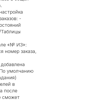
.
настройка
аказов: -
состояний
и/Таблицы
оле «№ ИЗ»:
я номер заказа,
 добавлена
- По умолчанию
адания)
елей в
а после
е сможет