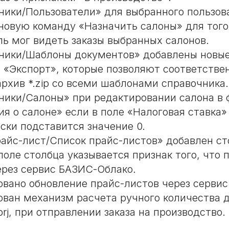
ники/Пользователи» для выбранного пользо
новую команду «Назначить салоны» для того
ль мог видеть заказы выбранных салонов.
ники/Шаблоны документов» добавлены новы
 «Экспорт», которые позволяют соответстве
архив *.zip со всеми шаблонами справочника.
ники/Салоны» при редактировании салона в
я о салоне» если в поле «Налоговая ставка» 
ски подставится значение 0.
айс-лист/Список прайс-листов» добавлен с
поле столбца указывается признак того, что 
ерез сервис БАЗИС-Облако.
вано обновление прайс-листов через серви
ван механизм расчета ручного количества 
prj, при отправлении заказа на производство.