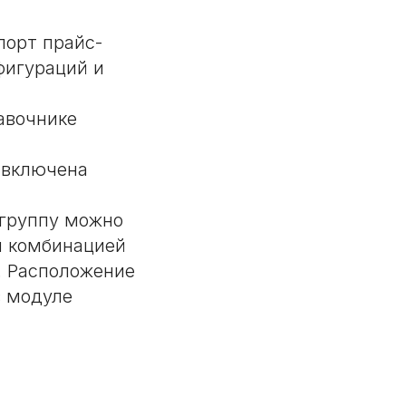
порт прайс-
фигураций и
авочнике
 включена
" группу можно
п комбинацией
о. Расположение
в модуле