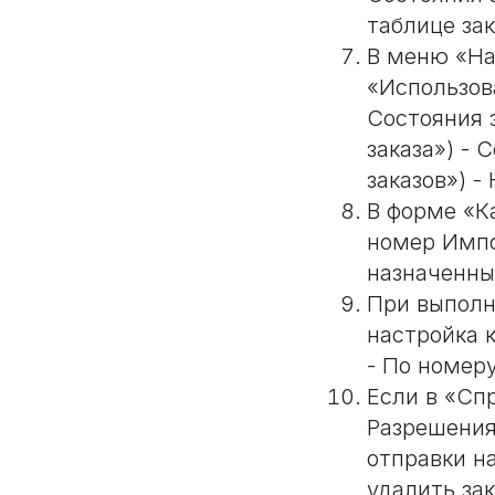
таблице за
В меню «На
«Использов
Состояния 
заказа») -
заказов») -
В форме «К
номер Импо
назначенный
При выполн
настройка 
- По номеру
Если в «Сп
Разрешения
отправки н
удалить зак