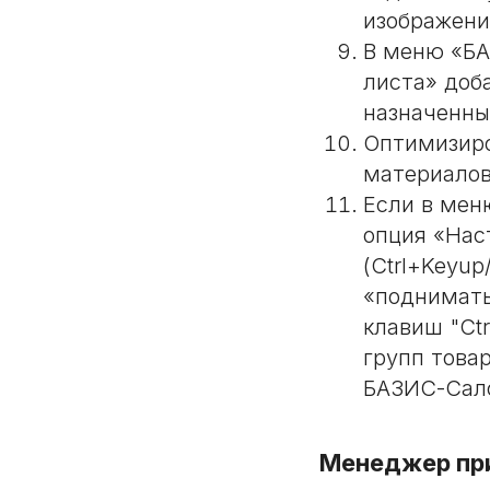
изображени
В меню «БА
листа» доб
назначенны
Оптимизиро
материалов
Если в мен
опция «Нас
(Ctrl+Keyup
«поднимать
клавиш "Ct
групп това
БАЗИС-Сало
Менеджер пр