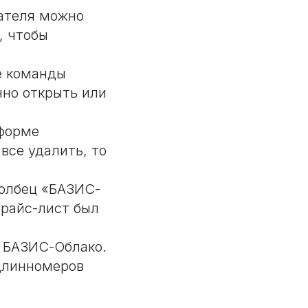
вателя можно
, чтобы
е команды
нно открыть или
 форме
все удалить, то
толбец «БАЗИС-
прайс-лист был
с БАЗИС-Облако.
длинномеров