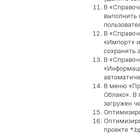
В «Справоч
выполнить 
пользовате
В «Справоч
«Импорт» и
сохранить 
В «Справоч
«Информаци
автоматиче
В меню «Пр
Облако». В 
загружен ч
Оптимизиро
Оптимизиро
проекте *.b