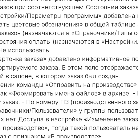
казов при соответствующем Состоянии заказа
стройки/Параметры программы» добавлена 
ать цветовые обозначения» в общей таблице з
заказов (назначаются в «Справочники/Типы 
 Состояния оплаты (назначаются в «Настройк
 Не использовать.
арточка заказа» добавлено информативное п
ртируемого заказа. В этом поле отображаетс
 в салоне, в котором заказ был создан.
ении команды «Отправить на производство»
как «Формировать имена файлов» в архиве: 
 заказ. - По номеру ПЗ (производственного з
равочники/Пользователи» у группы пользоват
х нет Доступа в настройке «Изменение заказ
а производство», тогда такой пользователь н
аз с признаком «В производстве».