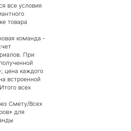
я все условия
иантного
ке товара
новая команда -
счет
риалов. При
 полученной
; цена каждого
на встроенной
Итого всех
ез Смету/Всех
ров» для
манды