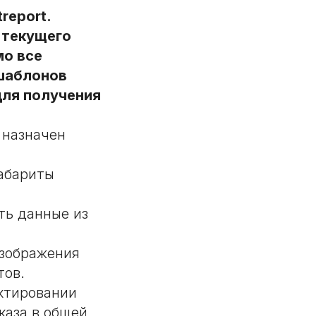
report.
 текущего
мо все
 шаблонов
для получения
 назначен
габариты
ть данные из
изображения
тов.
ктировании
каза в общей