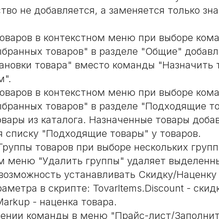
тво не добавляется, а заменяется только зн
товаров в контекстном меню при выборе ком
ыбранных товаров" в разделе "Общие" добавл
ановки товара" вместо команды "Назначить 
".
товаров в контекстном меню при выборе ком
ыбранных товаров" в разделе "Подходящие т
овары из каталога. Назначенные товары добав
списку "Подходящие товары" у товаров.
 Группы товаров при выборе нескольких групп
м меню "Удалить группы" удаляет выделенн
возможность устанавливать Скидку/Наценку 
метра в скрипте: TovarItems.Discount - скид
Markup - наценка товара.
ении команды в меню "Прайс-лист/Заполнит