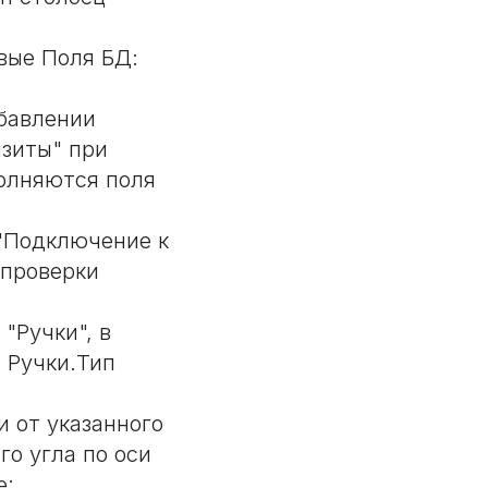
вые Поля БД:
бавлении
изиты" при
олняются поля
"Подключение к
 проверки
"Ручки", в
; Ручки.Тип
и от указанного
го угла по оси
e;