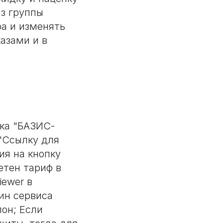
из группы
а и изменять
азами и в
ка "БАЗИС-
 "Ссылку для
ия на кнопку
етен тариф в
iewer в
ин сервиса
он; Если