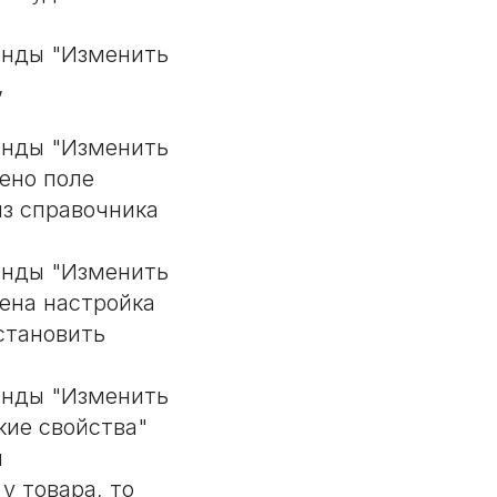
анды "Изменить
,
анды "Изменить
ено поле
из справочника
анды "Изменить
ена настройка
становить
анды "Изменить
кие свойства"
и
у товара, то