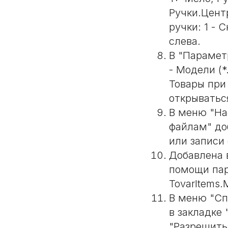
Ручки.Центр
ручки: 1 - 
слева.
В "Парамет
- Модели (*
Товары при
открываться
В меню "На
файлам" до
или записи 
Добавлена 
помощи пара
TovarItems.
В меню "Сп
в закладке
"Разрешить