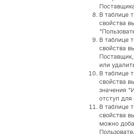
Поставщика
В таблице 
свойства в
"Пользоват
В таблице 
свойства в
Поставщик,
или удалит
В таблице 
свойства в
значения "
отступ для
В таблице 
свойства в
можно доба
Пользовател