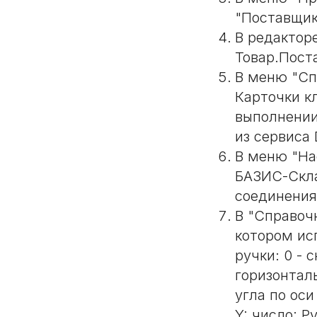
"Поставщик
В редактор
Товар.Пост
В меню "Сп
Карточки к
выполнении
из сервиса 
В меню "На
БАЗИС-Скла
соединения
В "Справоч
котором исп
ручки: 0 - 
горизонталь
угла по оси
Y: число; Р