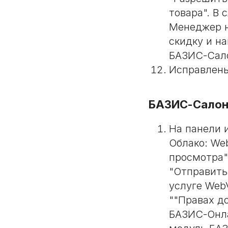
товара". В 
Менеджер н
скидку и н
БАЗИС-Сало
Исправлены
БАЗИС-Салон
На панели 
Облако: We
просмотра"
"Отправить
услуге Web
""Правах д
БАЗИС-Онла