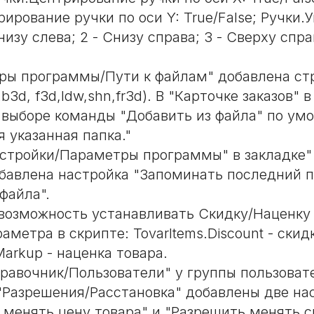
ирование ручки по оси Y: True/False; Ручки.
Снизу слева; 2 - Снизу справа; 3 - Сверху спра
ры программы/Пути к файлам" добавлена ст
.b3d, f3d,ldw,shn,fr3d). В "Карточке заказов" 
 выборе команды "Добавить из файла" по ум
 указанная папка."
стройки/Параметры программы" в закладке"
бавлена настройка "Запоминать последний п
файла".
возможность устанавливать Скидку/Наценку 
метра в скрипте: TovarItems.Discount - скид
Markup - наценка товара.
равочник/Пользователи" у группы пользова
 "Разрешения/Расстановка" добавлены две на
 менять цену товара" и "Разрешить менять с