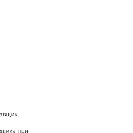
авщик.
вщика при