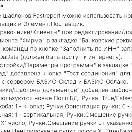
".
е шаблонов Fastreport можно использовать но
авщик и Элемент.Поставщик.
равочники/Клиенты" при редактировании/до
лиента "Фирма" в закладке "Банковские рекв
 команды по кнопке "Заполнить по ИНН" зап
DaData (должен быть доступ к интернету).
стройки/Параметры программы" в закладке 
д" добавлена кнопка "Тест соединения" для
 с сервером БАЗИС-Склад и БАЗИС-Облако.
ники/Шаблоны документов" добавлен шаблон 
ользуются новые Поля БД: Ручка: True/False
скоба; 1 - кнопка; Ручки.Ориентация ручки: 0 -
ная; 1 - вертикальная; Ручки.Смещение ручк
 X: число; Ручки.Смещение ручки от указанно
учки.Центрирование ручки по оси X: True/Fals