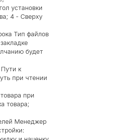
Угол установки
ва; 4 - Сверху
рока Тип файлов
в закладке
олчанию будет
 Пути к
уть при чтении
товара при
ка товара;
телей Менеджер
стройки:
кидку и наценку