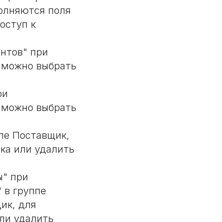
олняются поля
оступ к
нтов" при
" можно выбрать
ри
" можно выбрать
ле Поставщик,
ка или удалить
ы" при
 в группе
ик, для
ли удалить