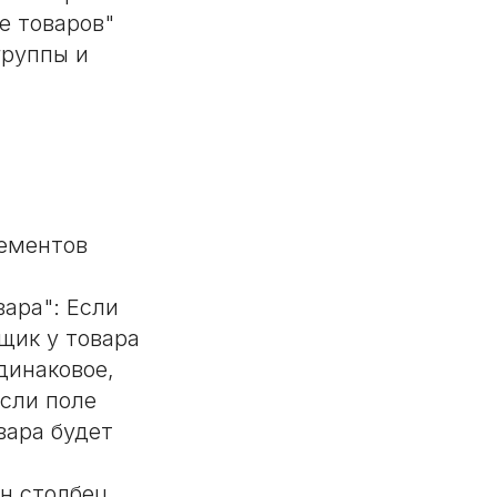
е товаров"
группы и
лементов
вара": Если
щик у товара
динаковое,
Если поле
вара будет
н столбец