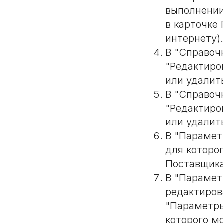
выполнении
в карточке
интернету).
В "Справоч
"Редактиро
или удалит
В "Справоч
"Редактиро
или удалит
В "Парамет
для которо
Поставщик
В "Парамет
редактиров
"Параметры
которого м