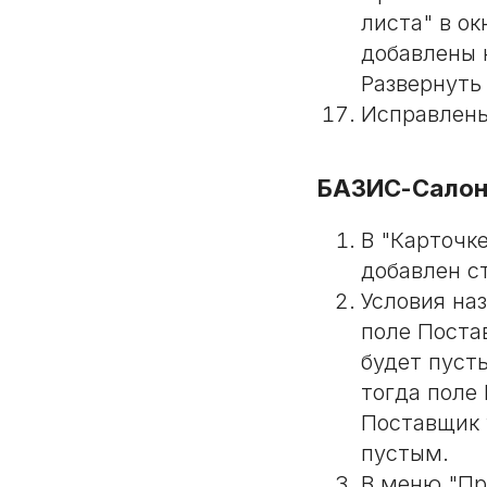
листа" в ок
добавлены 
Развернуть 
Исправлены
БАЗИС-Салон:
В "Карточке
добавлен с
Условия на
поле Поста
будет пуст
тогда поле 
Поставщик 
пустым.
В меню "Пр