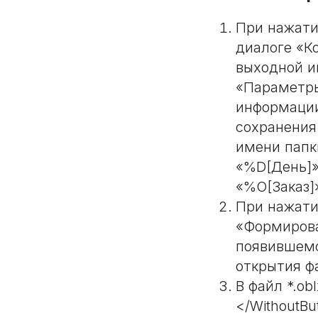
При нажати
диалоге «К
выходной и
«Параметры
информации
сохранения
имени папк
«%D[День]»
«%O[Заказ]
При нажати
«Формирова
появившемс
открытия фа
В файл *.ob
</WithoutBu