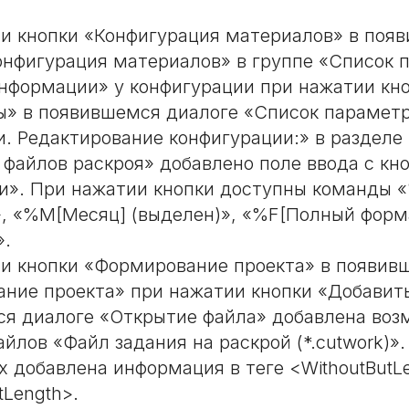
и кнопки «Конфигурация материалов» в поя
онфигурация материалов» в группе «Список 
нформации» у конфигурации при нажатии кн
» в появившемся диалоге «Список парамет
. Редактирование конфигурации:» в разделе
 файлов раскроя» добавлено поле ввода с кн
и». При нажатии кнопки доступны команды «
, «%M[Месяц] (выделен)», «%F[Полный форм
».
и кнопки «Формирование проекта» в появив
ние проекта» при нажатии кнопки «Добавить
я диалоге «Открытие файла» добавлена воз
йлов «Файл задания на раскрой (*.cutwork)».
lx добавлена информация в теге <WithoutButL
tLength>.