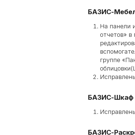
БАЗИС-Мебе
На панели 
отчетов» в
редактиров
вспомогате
группе «Па
облицовки(
Исправлены
БАЗИС-Шкаф
Исправлены
БАЗИС-Раскр