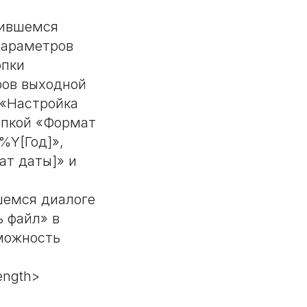
вившемся
параметров
опки
ров выходной
 «Настройка
опкой «Формат
%Y[Год]»,
ат даты]» и
шемся диалоге
 файл» в
можность
ength>