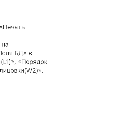
 «Печать
 на
Поля БД» в
(L1)», «Порядок
блицовки(W2)».