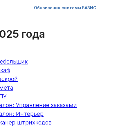
Обновления системы БАЗИС
025 года
ебельщик
каф
аскрой
мета
ПУ
лон: Управление заказами
лон: Интерьер
канер штрихкодов