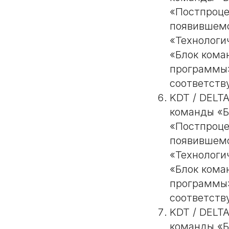
«Постпроце
появившемс
«Технологи
«Блок кома
программы»
соответств
KDT / DELT
команды «Б
«Постпроце
появившемс
«Технологи
«Блок кома
программы»
соответств
KDT / DELT
команды «Б