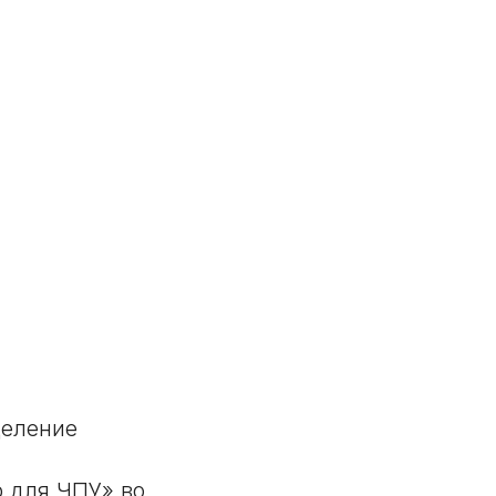
деление
 для ЧПУ» во