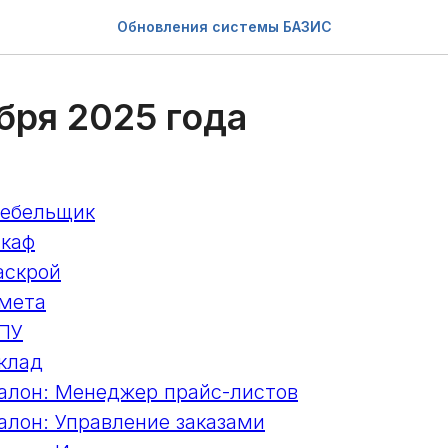
Обновления системы БАЗИС
бря 2025 года
ебельщик
каф
аскрой
мета
ПУ
клад
лон: Менеджер прайс-листов
лон: Управление заказами