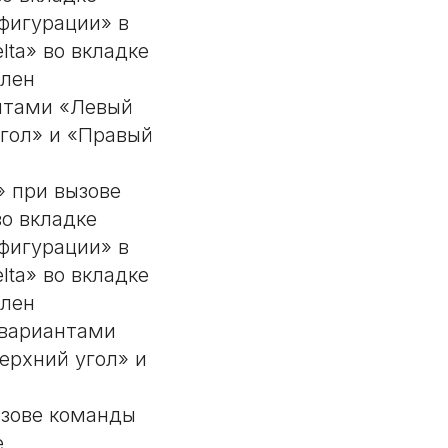
фигурации» в
ta» во вкладке
влен
антами «Левый
угол» и «Правый
» при вызове
о вкладке
фигурации» в
ta» во вкладке
влен
 вариантами
ерхний угол» и
ызове команды
е