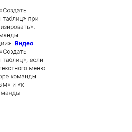
 «Создать
 таблиц» при
изировать».
оманды
ции».
Видео
 «Создать
 таблиц», если
нтекстного меню
оре команды
ым» и «к
команды