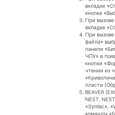
вкладке «С
кнопка «Вы
При вызове
вкладке «С
При вызове
файла» выб
панели «Би
ЧПУ» в поя
кнопки «Фо
чтении из 
«Криволиней
пласти (Обр
BEAVER (EX
NEST, NEST
«Syntec», «
команды «Б