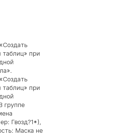
 «Создать
 таблиц» при
одной
ла».
 «Создать
 таблиц» при
одной
В группе
мена
р: Гвозд?1*),
сть: Маска не