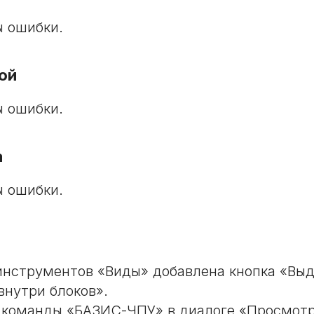
 ошибки.
ой
 ошибки.
а
 ошибки.
инструментов «Виды» добавлена кнопка «Вы
внутри блоков».
 команды «БАЗИС-ЧПУ» в диалоге «Просмотр