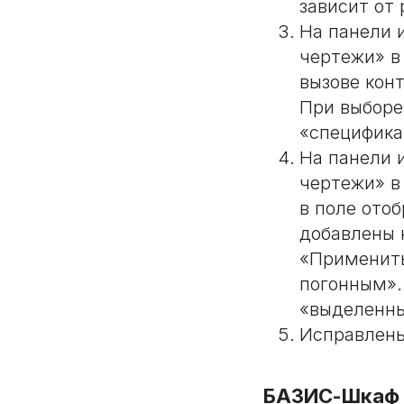
зависит от
На панели 
чертежи» в
вызове кон
При выборе
«специфика
На панели 
чертежи» в
в поле ото
добавлены 
«Применить
погонным».
«выделенны
Исправлены
БАЗИС-Шкаф