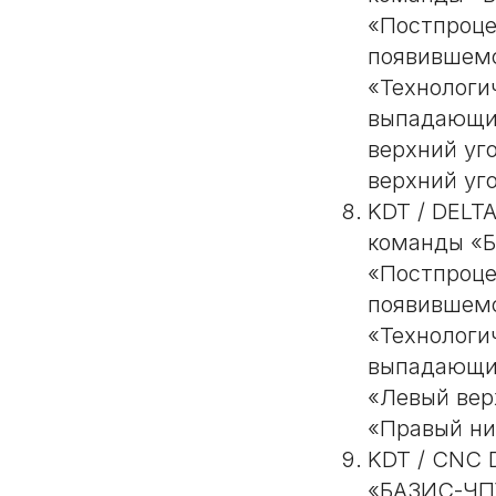
«Постпроце
появившемс
«Технологи
выпадающий
верхний уг
верхний уго
KDT / DELT
команды «Б
«Постпроце
появившемс
«Технологи
выпадающий
«Левый вер
«Правый ни
KDT / CNC 
«БАЗИС-ЧПУ