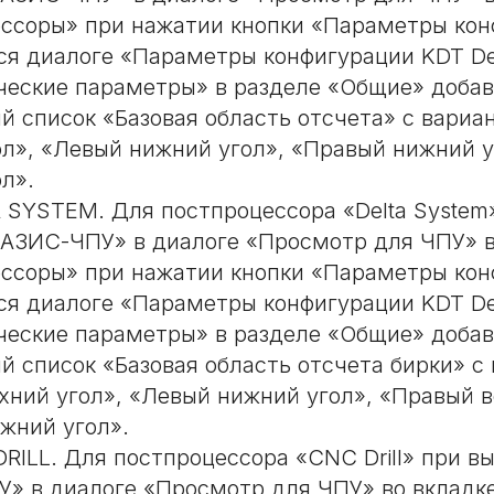
ссоры» при нажатии кнопки «Параметры кон
я диалоге «Параметры конфигурации KDT Del
ческие параметры» в разделе «Общие» доба
 список «Базовая область отсчета» с вари
ол», «Левый нижний угол», «Правый нижний 
л».
A SYSTEM. Для постпроцессора «Delta System
АЗИС-ЧПУ» в диалоге «Просмотр для ЧПУ» в
ссоры» при нажатии кнопки «Параметры кон
я диалоге «Параметры конфигурации KDT Del
ческие параметры» в разделе «Общие» доба
 список «Базовая область отсчета бирки» с
хний угол», «Левый нижний угол», «Правый в
жний угол».
DRILL. Для постпроцессора «CNC Drill» при в
» в диалоге «Просмотр для ЧПУ» во вкладк