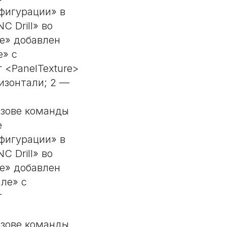
фигурации» в
 Drill» во
е» добавлен
е» с
 <PanelTexture>
ризонтали; 2 —
ызове команды
е
фигурации» в
 Drill» во
е» добавлен
ле» с
г
ызове команды