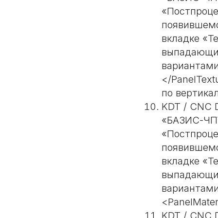
«Постпроце
появившемс
вкладке «Т
выпадающий
вариантами
</PanelText
по вертикал
KDT / CNC 
«БАЗИС-ЧПУ
«Постпроце
появившемс
вкладке «Т
выпадающий
вариантами
<PanelMater
KDT / CNC 