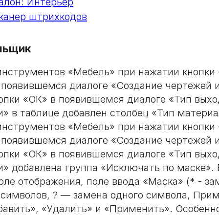
лон: Интерьер
канер штрихкодов
льщик
инструментов «Мебель» при нажатии кнопки
 появившемся диалоге «Создание чертежей и
опки «ОК» в появившемся диалоге «Тип вых
» в таблице добавлен столбец «Тип материа
инструментов «Мебель» при нажатии кнопки
 появившемся диалоге «Создание чертежей и
опки «ОК» в появившемся диалоге «Тип вых
» добавлена группа «Исключать по маске». 
оле отображения, поле ввода «Маска» (* - за
 символов, ? — замена одного символа, Приме
бавить», «Удалить» и «Применить». Особенно