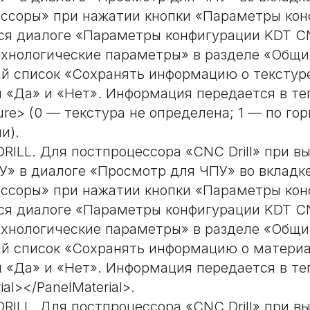
ссоры» при нажатии кнопки «Параметры кон
я диалоге «Параметры конфигурации KDT CNC
ехнологические параметры» в разделе «Общи
 список «Сохранять информацию о текстур
 «Да» и «Нет». Информация передается в тег
ure> (0 — текстура не определена; 1 — по го
и).
DRILL. Для постпроцессора «CNC Drill» при в
» в диалоге «Просмотр для ЧПУ» во вкладк
ссоры» при нажатии кнопки «Параметры кон
я диалоге «Параметры конфигурации KDT CNC
ехнологические параметры» в разделе «Общи
 список «Сохранять информацию о материа
 «Да» и «Нет». Информация передается в те
ial></PanelMaterial>.
DRILL. Для постпроцессора «CNC Drill» при в