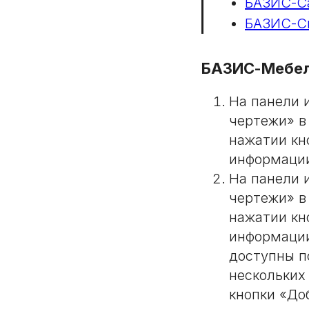
БАЗИС-Са
БАЗИС-С
БАЗИС-Мебе
На панели 
чертежи» в
нажатии кн
информации
На панели 
чертежи» в
нажатии кн
информации
доступны п
нескольких
кнопки «До