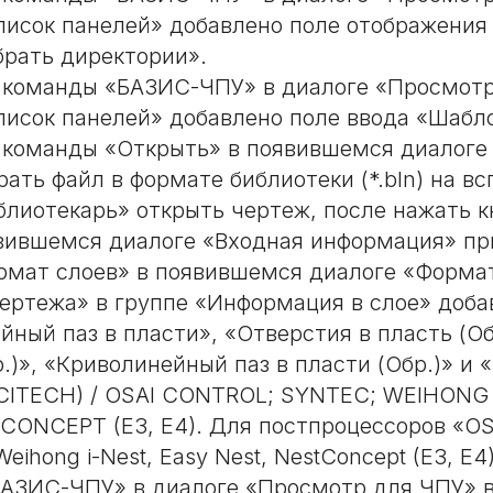
писок панелей» добавлено поле отображения
брать директории».
 команды «БАЗИС-ЧПУ» в диалоге «Просмотр
писок панелей» добавлено поле ввода «Шабл
 команды «Открыть» в появившемся диалоге
рать файл в формате библиотеки (*.bln) на в
блиотекарь» открыть чертеж, после нажать 
вившемся диалоге «Входная информация» пр
рмат слоев» в появившемся диалоге «Формат
чертежа» в группе «Информация в слое» доба
ный паз в пласти», «Отверстия в пласть (Обр
.)», «Криволинейный паз в пласти (Обр.)» и 
CITECH) / OSAI CONTROL; SYNTEC; WEIHONG 
CONCEPT (E3, E4). Для постпроцессоров «OSA
Weihong i-Nest, Easy Nest, NestConcept (E3, E4
АЗИС-ЧПУ» в диалоге «Просмотр для ЧПУ» в