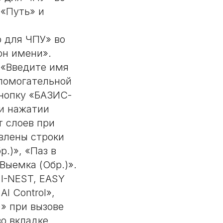
 «Путь» и
 для ЧПУ» во
он имени».
 «Введите имя
спомогательной
кнопку «БАЗИС-
и нажатии
 слоев при
влены строки
.)», «Паз в
«Выемка (Обр.)».
I-NEST, EASY
I Control»,
)» при вызове
о вкладке