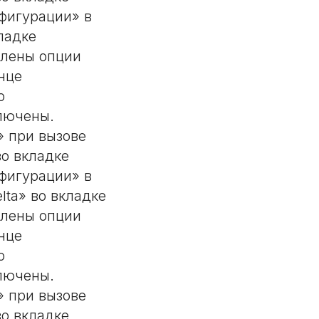
фигурации» в
ладке
влены опции
нце
о
лючены.
» при вызове
о вкладке
фигурации» в
ta» во вкладке
влены опции
нце
о
лючены.
» при вызове
о вкладке