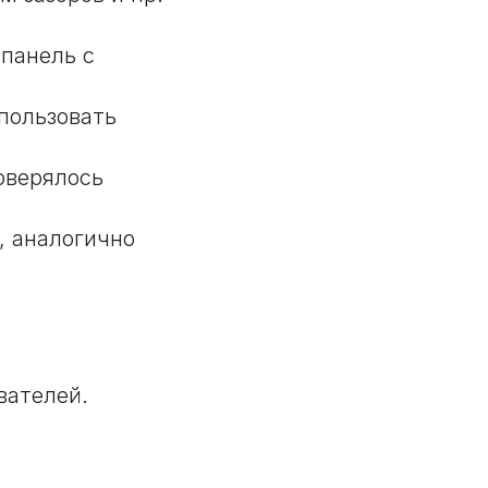
панель с
пользовать
оверялось
, аналогично
вателей.