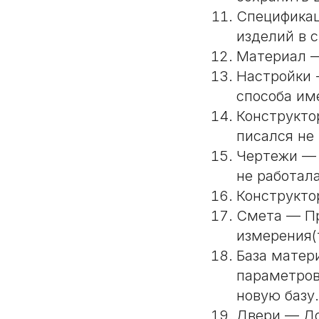
Спецификац
изделий в 
Материал —
Настройки 
способа им
Конструкто
писался не 
Чертежи — 
не работал
Конструкто
Смета — Пр
измерения(
База матери
параметров
новую базу.
Двери — До