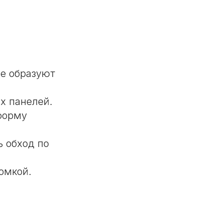
ые образуют
х панелей.
форму
ь обход по
омкой.