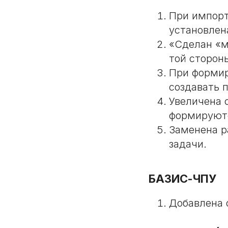
При импорт
установлен
«Сделан «м
той сторон
При формиро
создавать п
Увеличена 
формируютс
Заменена ра
задачи.
БАЗИС-ЧПУ
Добавлена 