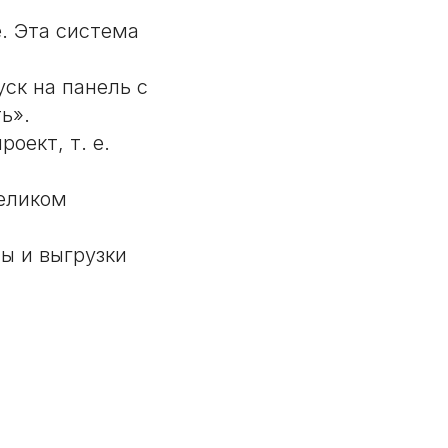
e. Эта система
ск на панель с
ь».
оект, т. е.
целиком
ты и выгрузки