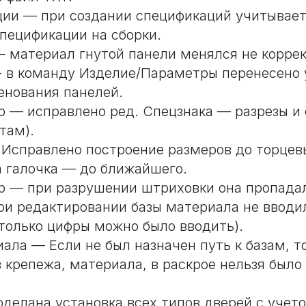
ии — при создании спецификаций учитывает
спецификации на сборки.
 материал гнутой панели менялся не коррек
- в команду Изделие/Параметры перенесено 
енования панелей.
р — исправлено ред. Спецзнака — разрезы и 
там).
Исправлено построение размеров до торцев
а галочка — до ближайшего.
р — при разрушении штриховки она пропадал
и редактировании базы материала не вводил
только цифры можно было вводить).
ала — Если не был назначен путь к базам, т
 крепежа, материала, в раскрое нельзя было
делана установка всех типов дверей с учето