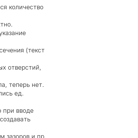
ся количество
тно.
указание
сечения (текст
ых отверстий,
а, теперь нет.
ись ед.
о при вводе
 создавать
м зазоров и пр.