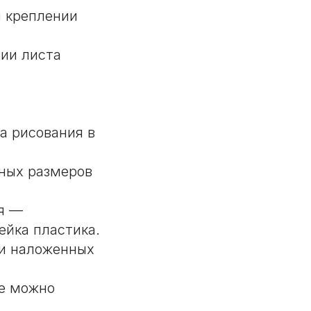
и креплении
ии листа
а рисования в
ных размеров
я —
ейка пластика.
и наложенных
ее можно