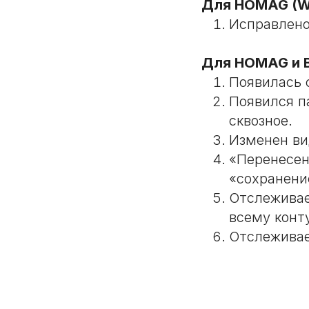
Для HOMAG (W
Исправлено
Для HOMAG и B
Появилась 
Появился п
сквозное.
Изменен ви
«Перенесен
«сохранени
Отслеживае
всему конт
Отслеживае