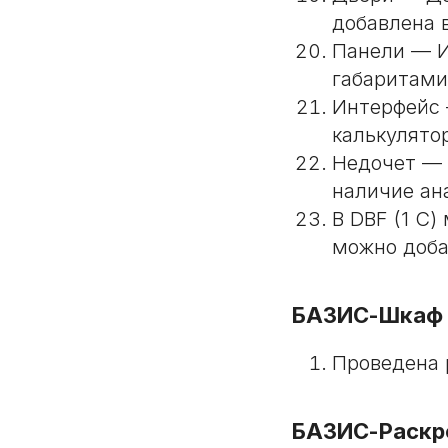
добавлена 
Панели — И
габаритами 
Интерфейс 
калькулято
Недочет — 
наличие ан
В DBF (1 С
можно доба
БАЗИС-Шкаф
Проведена 
БАЗИС-Раскр