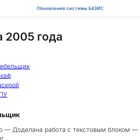
Обновления системы БАЗИС
а 2005 года
ебельщик
каф
аскрой
ПУ
льщик
р — Доделана работа с текстовым блоком — 
г.