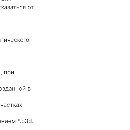
казаться от
тического
, при
озданной в
частках
нием *.b3d.
.