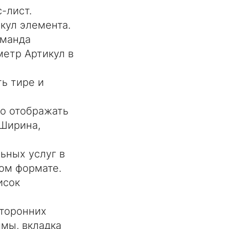
-лист.
кул элемента.
оманда
метр Артикул в
ь тире и
но отображать
 Ширина,
ьных услуг в
том формате.
исок
сторонних
мы, вкладка