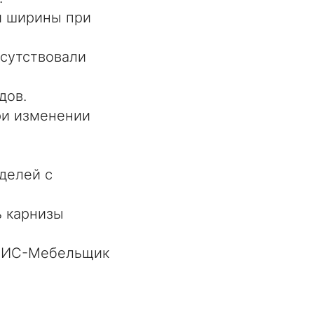
и ширины при
исутствовали
дов.
ри изменении
делей с
ь карнизы
АЗИС-Мебельщик