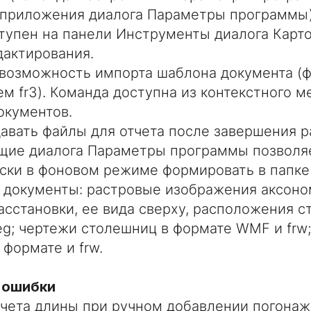
приложения диалога Параметры программы)
тупен на панели Инструменты диалога Карто
актирования.
возможность импорта шаблона документа (
м fr3). Команда доступна из контекстного м
кументов.
авать файлы для отчета после завершения р
щие диалога Параметры программы позволя
ски в фоновом режиме формировать в папке
документы: растровые изображения аксоно
асстановки, ее вида сверху, расположения с
eg; чертежи столешниц в формате WMF и frw
 формате и frw.
 ошибки
чета длины при ручном добавлении погонажа