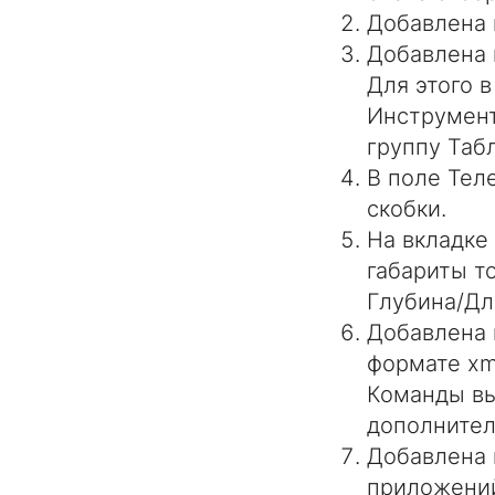
Добавлена 
Добавлена 
Для этого 
Инструмент
группу Таб
В поле Тел
скобки.
На вкладке
габариты т
Глубина/Дл
Добавлена 
формате xml
Команды вы
дополнител
Добавлена 
приложений