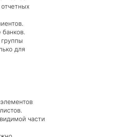
в отчетных
лиентов.
 банков.
 группы
лько для
 элементов
листов.
 видимой части
ожно