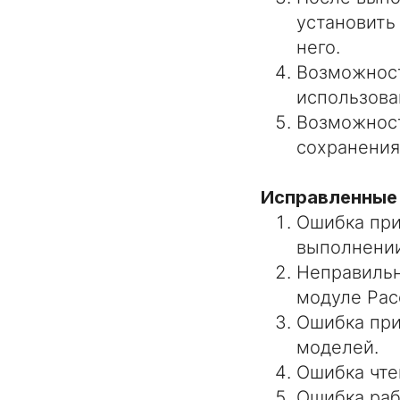
установить
него.
Возможност
использов
Возможност
сохранения
Исправленные
Ошибка при
выполнении
Неправильн
модуле Рас
Ошибка при
моделей.
Ошибка чте
Ошибка раб