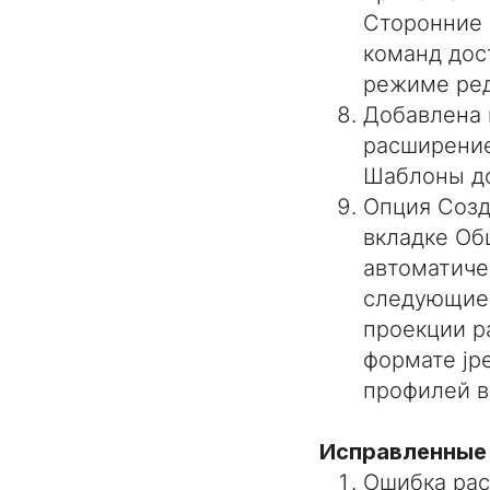
Сторонние 
команд дос
режиме ред
Добавлена 
расширение
Шаблоны до
Опция Созд
вкладке Об
автоматиче
следующие 
проекции р
формате jp
профилей в
Исправленные
Ошибка рас