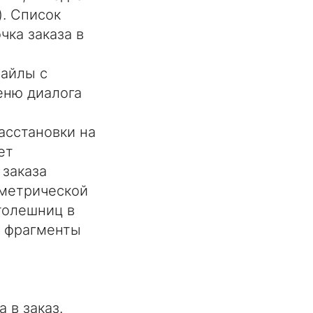
. Список
чка заказа в
файлы с
еню диалога
асстановки на
ет
 заказа
метрической
толешниц в
; фрагменты
 в заказ.