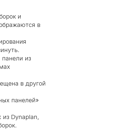
борок и
тображаются в
ирования
инуть.
 панели из
имах
ещена в другой
ных панелей»
 из Dynaplan,
борок.