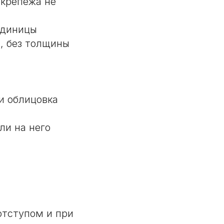
 крепежа не
единицы
, без толщины
и облицовка
ли на него
отступом и при