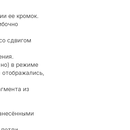
ии ее кромок.
ибочно
со сдвигом
ения.
но) в режиме
 отображались,
агмента из
нанесёнными
 петли,