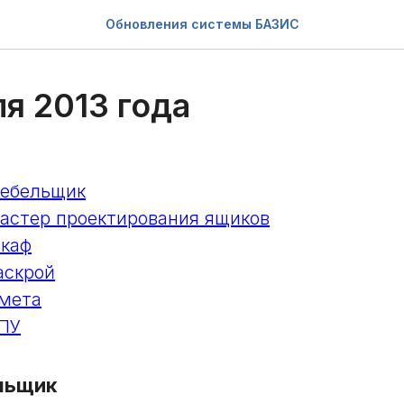
Обновления системы БАЗИС
я 2013 года
ебельщик
стер проектирования ящиков
каф
аскрой
мета
ПУ
льщик