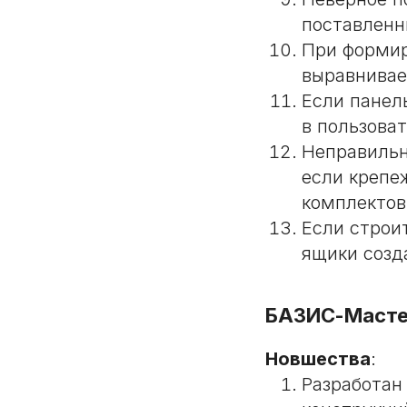
поставленн
При формир
выравнивае
Если панел
в пользова
Неправильн
если крепе
комплектов
Если строи
ящики созд
БАЗИС-Масте
Новшества
:
Разработан