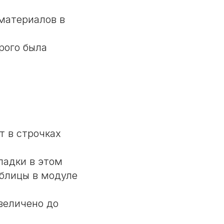
материалов в
рого была
т в строчках
ладки в этом
аблицы в модуле
величено до