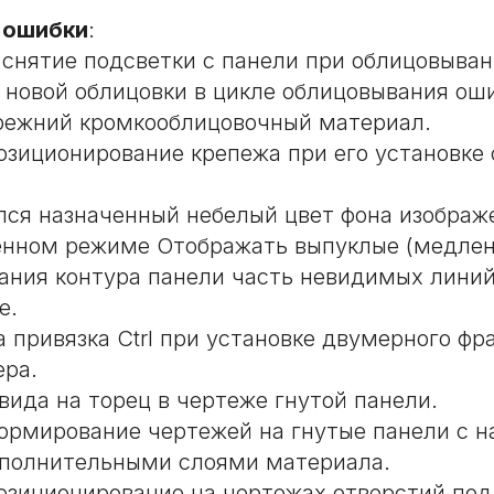
 ошибки
:
снятие подсветки с панели при облицовыван
 новой облицовки в цикле облицовывания ош
режний кромкооблицовочный материал.
озиционирование крепежа при его установке 
лся назначенный небелый цвет фона изображ
нном режиме Отображать выпуклые (медлен
ания контура панели часть невидимых линий
е.
 привязка Ctrl при установке двумерного фр
ера.
вида на торец в чертеже гнутой панели.
ормирование чертежей на гнутые панели с 
полнительными слоями материала.
озиционирование на чертежах отверстий под