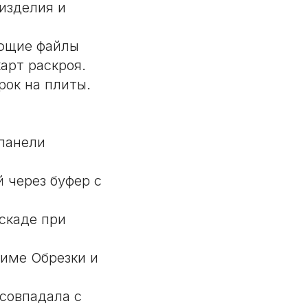
изделия и
яющие файлы
арт раскроя.
рок на плиты.
панели
 через буфер с
скаде при
жиме Обрезки и
совпадала с