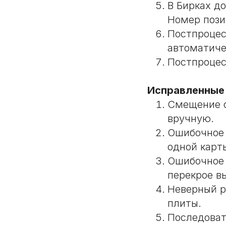
В Бирках д
Номер пози
Постпроцес
автоматиче
Постпроцес
Исправленные
Смещение о
вручную.
Ошибочное 
одной карт
Ошибочное 
перекрое в
Неверный р
плиты.
Последоват