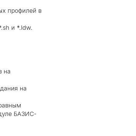
ых профилей в
sh и *.ldw.
в на
дания на
 равным
одуле БАЗИС-