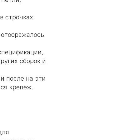
в строчках
 отображалось
спецификации,
ругих сборок и
и после на эти
лся крепеж.
для