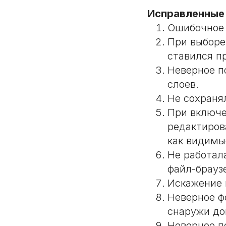
Исправленные
Ошибочное 
При выборе
ставился п
Неверное п
слоев.
Не сохраня
При включе
редактиров
как видимы
Не работала
файл-брауз
Искажение 
Неверное ф
снаружи до
Неверное п