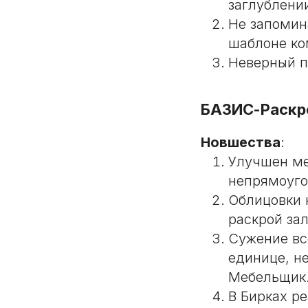
заглублени
Не запомин
шаблоне ко
Неверный п
БАЗИС-Раскр
Новшества
:
Улучшен ме
непрямоуго
Облицовки 
раскрой зал
Сужение вс
единице, н
Мебельщик
В Бирках ре