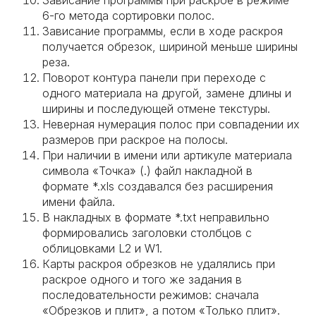
Зависание программы при раскрое в режиме
6-го метода сортировки полос.
Зависание программы, если в ходе раскроя
получается обрезок, шириной меньше ширины
реза.
Поворот контура панели при переходе с
одного материала на другой, замене длины и
ширины и последующей отмене текстуры.
Неверная нумерация полос при совпадении их
размеров при раскрое на полосы.
При наличии в имени или артикуле материала
символа «Точка» (.) файл накладной в
формате *.xls создавался без расширения
имени файла.
В накладных в формате *.txt неправильно
формировались заголовки столбцов с
облицовками L2 и W1.
Карты раскроя обрезков не удалялись при
раскрое одного и того же задания в
последовательности режимов: сначала
«Обрезков и плит», а потом «Только плит».