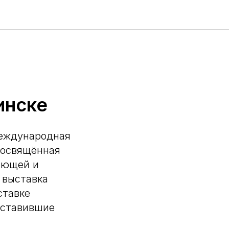
инске
международная
посвящённая
ающей и
 выставка
ставке
дставившие