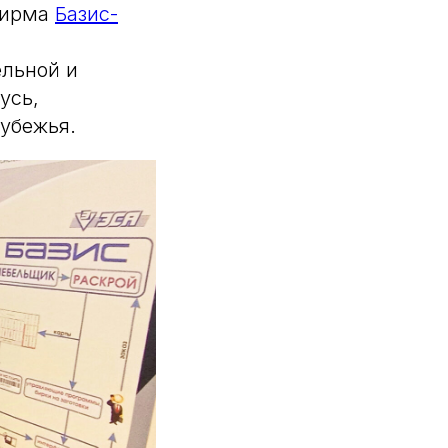
фирма
Базис-
ельной и
усь,
рубежья.