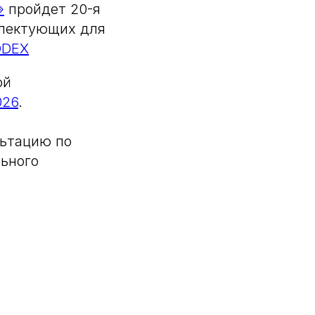
»
пройдет 20-я
плектующих для
DEX
ой
026
.
льтацию по
льного