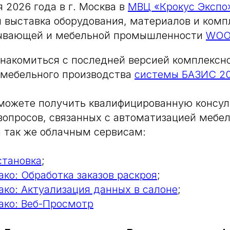
я 2026 года в г. Москва в
МВЦ «Крокус Экспо
 выставка оборудования, материалов и ком
ывающей и мебельной промышленности
WOO
накомиться с последней версией комплексн
 мебельного производства
системы БАЗИС 2
сможете получить квалифицированную консу
вопросов, связанных с автоматизацией мебе
а так же облачным сервисам:
тановка
;
ко: Обработка заказов раскроя
;
ко: Актуализация данных в салоне
;
ко: Веб-Просмотр