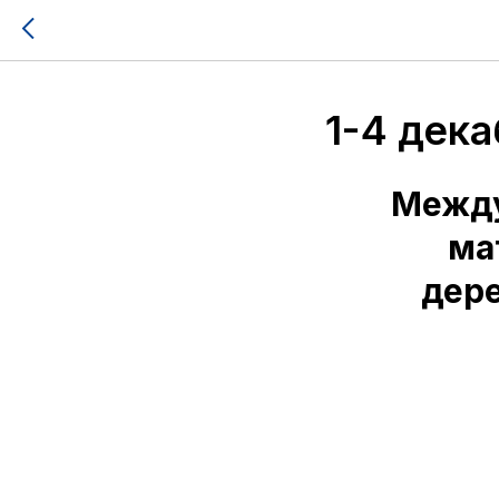
1-4 дек
Между
ма
дер