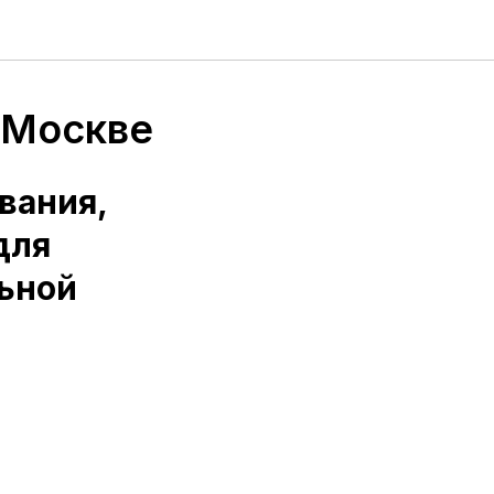
 Москве
вания,
для
ьной