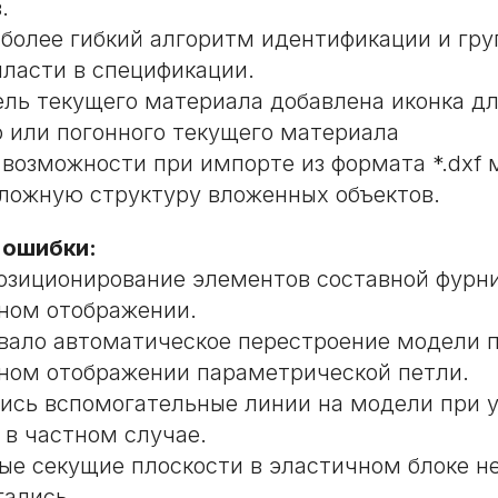
.
 более гибкий алгоритм идентификации и гр
пласти в спецификации.
ель текущего материала добавлена иконка д
 или погонного текущего материала
возможности при импорте из формата *.dxf 
ожную структуру вложенных объектов.
 ошибки:
озиционирование элементов составной фурн
ном отображении.
вало автоматическое перестроение модели 
ом отображении параметрической петли.
ись вспомогательные линии на модели при у
 в частном случае.
ые секущие плоскости в эластичном блоке н
гались.