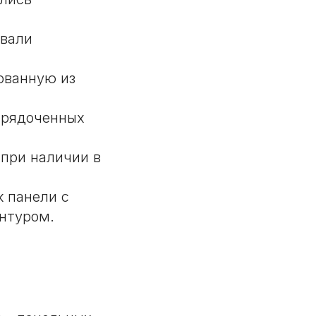
авали
ованную из
орядоченных
 при наличии в
к панели с
нтуром.