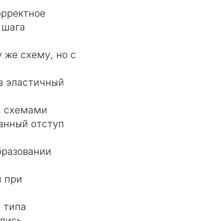
орректное
 шага
 же схему, но с
в эластичный
и схемами
анный отступ
бразовании
я при
 типа
ались