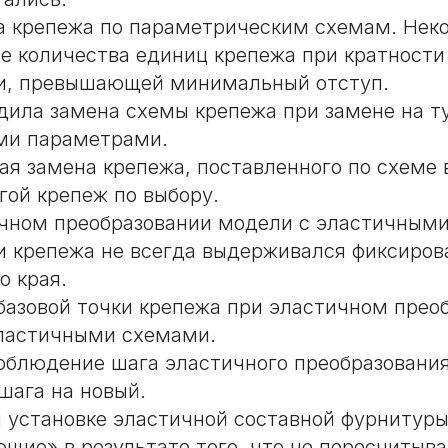
а крепежа по параметрическим схемам. Нек
е количества единиц крепежа при кратности
и, превышающей минимальный отступ.
дила замена схемы крепежа при замене на ту
ми параметрами.
ая замена крепежа, поставленного по схеме 
гой крепеж по выбору.
чном преобразовании модели с эластичным
и крепежа не всегда выдерживался фиксиров
о края.
азовой точки крепежа при эластичном прео
ластичными схемами.
облюдение шага эластичного преобразовани
шага на новый.
 установке эластичной составной фурнитуры
щие» в результате того, что не пересчитыв