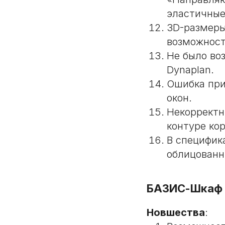
эластичные
3D-размеры
возможност
Не было во
Dynaplan.
Ошибка при
окон.
Некорректн
контуре ко
В специфик
облицованн
БАЗИС-Шкаф
Новшества
: