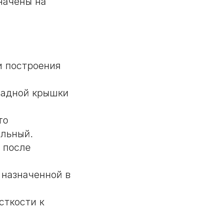
начены на
и построения
ладной крышки
то
альный.
 после
 назначенной в
сткости к