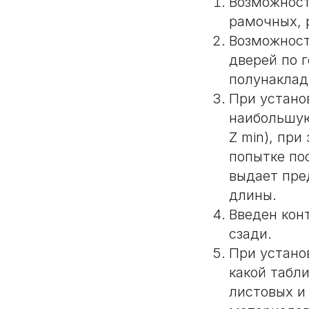
Возможност
рамочных, 
Возможност
дверей по 
полунаклад
При устано
наибольшую
Z min), пр
попытке по
выдает пре
длины.
Введен кон
сзади.
При устано
какой табл
листовых и