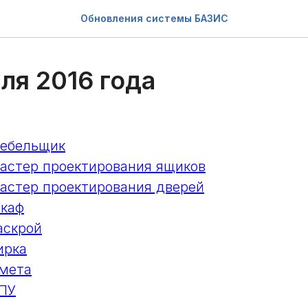
Обновления системы БАЗИС
ля 2016 года
ебельщик
стер проектирования ящиков
стер проектирования дверей
каф
аскрой
ирка
мета
ПУ