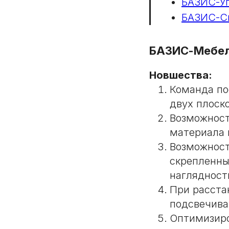
БАЗИС-Уп
БАЗИС-С
БАЗИС-Мебе
Новшества:
Команда по
двух плоск
Возможност
материала 
Возможност
скрепленны
наглядност
При расста
подсвечива
Оптимизиро