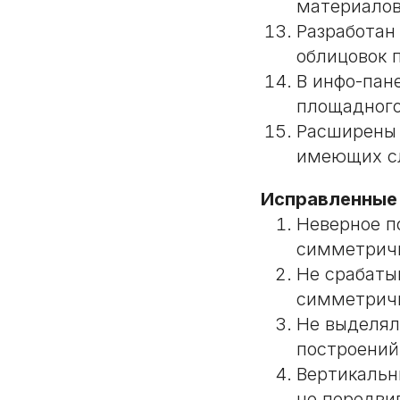
материалов
Разработан
облицовок 
В инфо-пан
площадного
Расширены 
имеющих сл
Исправленные
Неверное п
симметрич
Не срабаты
симметричн
Не выделял
построений
Вертикальн
не передви