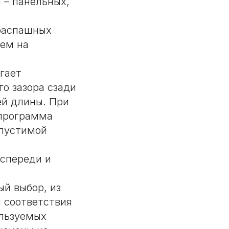
 – панельных,
распашных
ием на
гает
о зазора сзади
ей длины. При
 программа
опустимой
 спереди и
й выбор, из
 соответствия
ользуемых