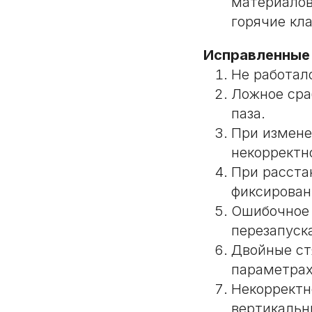
материалов
горячие кл
Исправленные
Не работал
Ложное сра
паза.
При измене
некорректн
При расста
фиксирован
Ошибочное 
перезапуск
Двойные ст
параметрах
Некорректн
вертикальн