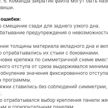
. 6. Команды закрытия файла могут быть наз
авиши.
 ошибки:
о смещение сзади для заднего узкого дна.
батывание предупреждения о невозможност
нии толщины материала вкладного дна и вк
о отрабатывались их стыки с боковинами.
новке крепежа по симметричной схеме вмес
ного отступа от среза выдерживался миним
обнуление значения фиксированного отступа
а программы.
яжки ставились без соблюдений симметрии,
.
о отрабатывался выбор крепления панели же
ым и горизонтальным панелям.