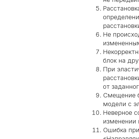
Расстановк
определени
расстановк
Не происхо
измененны
Некорректн
блок на дру
При эласти
расстановк
от заданног
Смещение б
модели с э
Неверное с
изменении 
Ошибка при
«Направляю