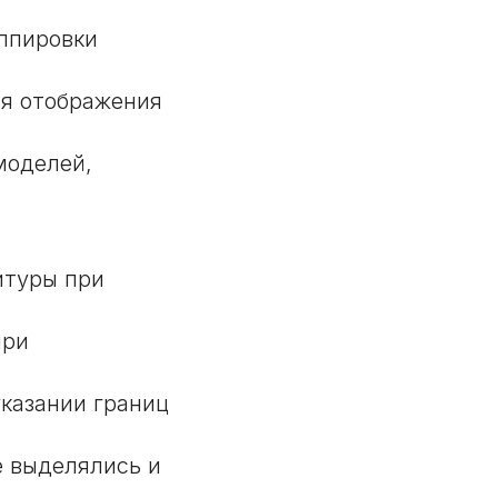
уппировки
ля отображения
моделей,
итуры при
при
казании границ
е выделялись и