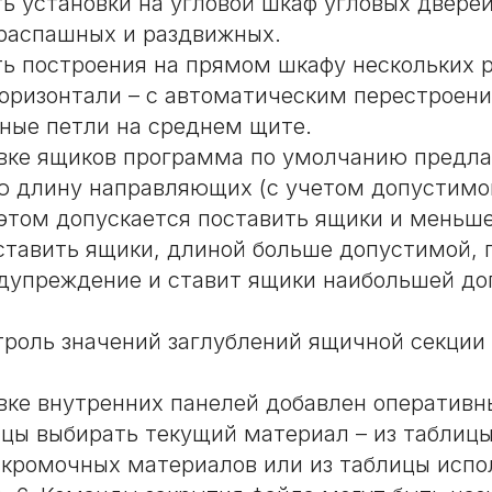
ь установки на угловой шкаф угловых дверей
распашных и раздвижных.
ь построения на прямом шкафу нескольких 
горизонтали – с автоматическим перестроен
ные петли на среднем щите.
вке ящиков программа по умолчанию предла
 длину направляющих (с учетом допустимог
и этом допускается поставить ящики и меньш
ставить ящики, длиной больше допустимой,
дупреждение и ставит ящики наибольшей д
троль значений заглублений ящичной секции
вке внутренних панелей добавлен оперативны
ицы выбирать текущий материал – из таблицы
 кромочных материалов или из таблицы исп