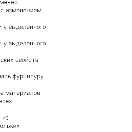
еменно
 с изменением
и у выделенного
и у выделенного
ских свойств
вать фурнитуру
ке материалов
всех
 из
кольких