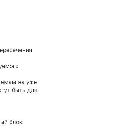
пересечения
уемого
хемам на уже
огут быть для
ый блок.