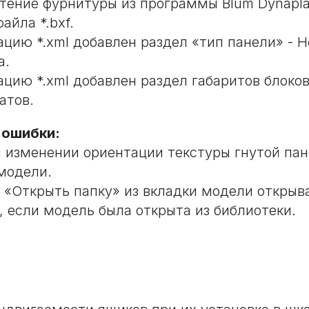
тение фурнитуры из программы Blum Dynapla
айла *.bxf.
цию *.xml добавлен раздел «тип панели» - Н
а.
цию *.xml добавлен раздел габаритов блоков
атов.
 ошибки:
 изменении ориентации текстуры гнутой пан
модели.
 «Открыть папку» из вкладки модели открыв
, если модель была открыта из библиотеки.