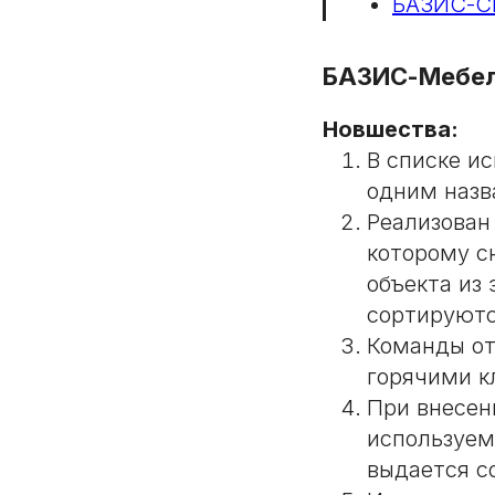
БАЗИС-С
БАЗИС-Мебе
Новшества:
В списке и
одним назв
Реализован
которому с
объекта из
сортируютс
Команды от
горячими к
При внесен
используем
выдается с