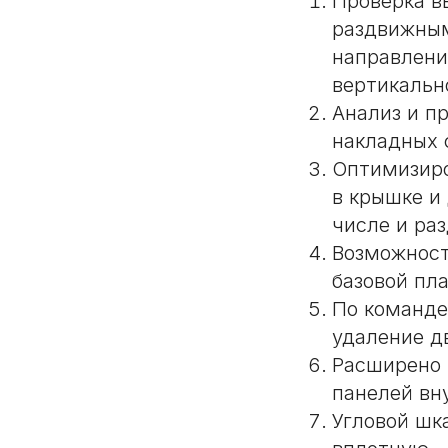
Проверка в
раздвижным
направлени
вертикальн
Анализ и п
накладных 
Оптимизиро
в крышке и 
числе и ра
Возможност
базовой пл
По команде
удаление д
Расширено 
панелей вн
Угловой шк