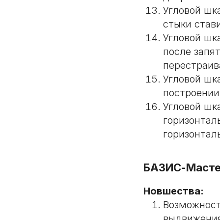
Угловой шк
стыки став
Угловой шк
после запя
перестраив
Угловой шк
построении
Угловой шк
горизонтал
горизонтал
БАЗИС-Масте
Новшества:
Возможност
выдвижени