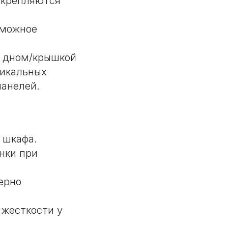
скрепляются
зможное
с дном/крышкой
тикальных
панелей.
 шкафа.
нки при
ерно
 жесткости у