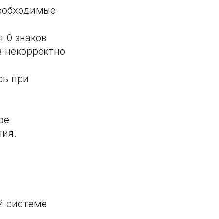
необходимые
 0 знаков
в некорректно
сь при
ы
ре
ния.
ой системе