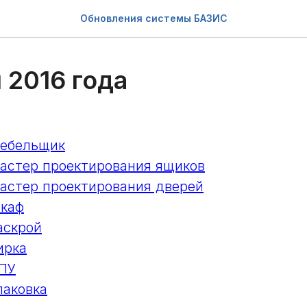
Обновления системы БАЗИС
 2016 года
ебельщик
стер проектирования ящиков
стер проектирования дверей
каф
аскрой
ирка
ПУ
аковка