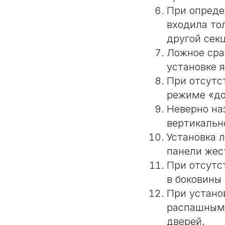
При опреде
входила то
другой сек
Ложное сра
установке 
При отсутс
режиме «до
Неверно на
вертикальн
Установка 
панели жес
При отсутс
в боковины
При устано
распашными
дверей.