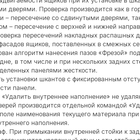
ыдвигаемости ящиков при их установке в шк
и дверями. Проверка производится как в го
и – пересечение со сдвинутыми дверями, так
ом – пересечение с верхней и нижней напр
роверка пересечений накладных распашных д
фасадов ящиков, поставленных в смежных се
ван алгоритм нанесения пазов «Фрезой» под
дне, в том числе и при нескольких задних ст
зделенных панелями жесткости.
ь установки шкантов с фиксированным отсту
асти панели.
 «Удалить внутреннее наполнение» не удаля
верей производится отдельной командой «У
поле наименования текущего материала при
утреннего наполнения.
аф. При примыкании внутренней стойки к зад