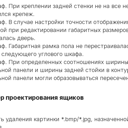
аф. При креплении задней стенки не на все 
ился крепеж.
аф. В случае настройки точности отображения
той при редактировании габаритных размеро
алась дверь.
аф. Габаритная рамка пола не перестраивала
 следующего углового шкафа.
аф. При определенных соотношениях ширин
ьной панели и ширины задней стойки в конту
ьной панели могли образовываться пересече
р проектирования ящиков
ь удаления картинки *.bmp/*.jpg, назначенн
я.