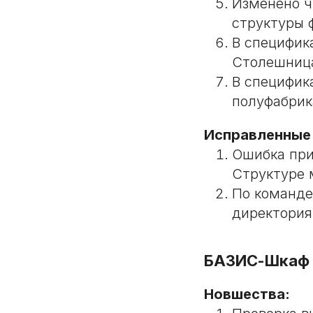
Изменено ч
структуры ф
В специфика
Столешниц
В специфика
полуфабрик
Исправленные
Ошибка при
Структуре 
По команде
директория
БАЗИС-Шкаф
Новшества: