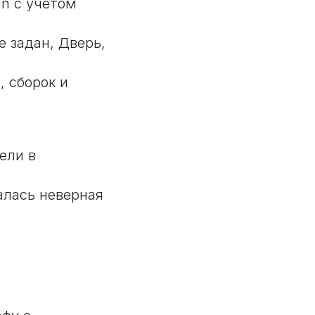
n с учетом
е задан, Дверь,
, сборок и
ели в
алась неверная