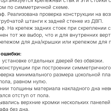
 организуется крепежный стык и эти стойки 
гом по симметричной схеме.
аф. Реализована проверка конструкции на во
трубчатой штанги к задней стенке из ДВП.
аф. На крепеж задних стоек при скреплении 
нен тот же выбор, что и для внутренних вер
репежом для дна/крышки или крепежом для 
 ошибки:
 установке отдельных дверей без обвязки.
конструкции при построении симметричного
верка минимального размера цокольной пла
 пола, равном нулю.
нии толщины материала накладного дна нев
ался отступ от пола.
ывались верхние кромки нескольких панелей
афа без дна.