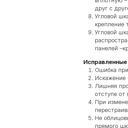
вплотную –
друг с дру
Угловой шк
крепление 
Угловой шк
распростра
панелей –к
Исправленные
Ошибка при
Искажение 
Лишняя про
отступе от
При измене
перестраив
Не облицов
прямого шк