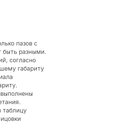
лько пазов с
т быть разными.
ий, согласно
ьшему габариту
риала
ариту.
 выполнены
етания.
в таблицу
лицовки