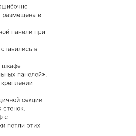
 ошибочно
а размещена в
ной панели при
 ставились в
м шкафе
льных панелей».
 креплении
щичной секции
 стенок.
ф с
и петли этих