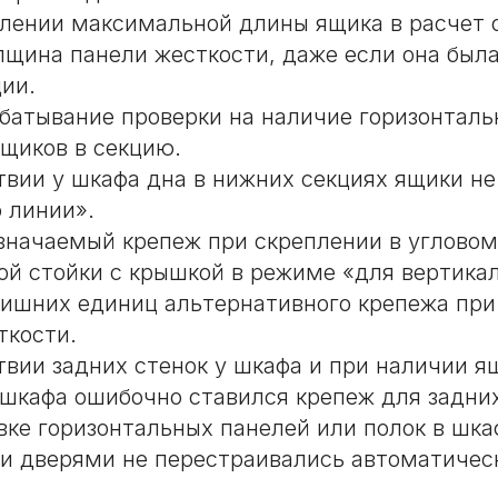
лении максимальной длины ящика в расчет
лщина панели жесткости, даже если она был
ции.
батывание проверки на наличие горизонталь
ящиков в секцию.
твии у шкафа дна в нижних секциях ящики не
 линии».
значаемый крепеж при скреплении в углово
ой стойки с крышкой в режиме «для вертика
лишних единиц альтернативного крепежа при
ткости.
твии задних стенок у шкафа и при наличии я
 шкафа ошибочно ставился крепеж для задних
вке горизонтальных панелей или полок в шка
 дверями не перестраивались автоматическ