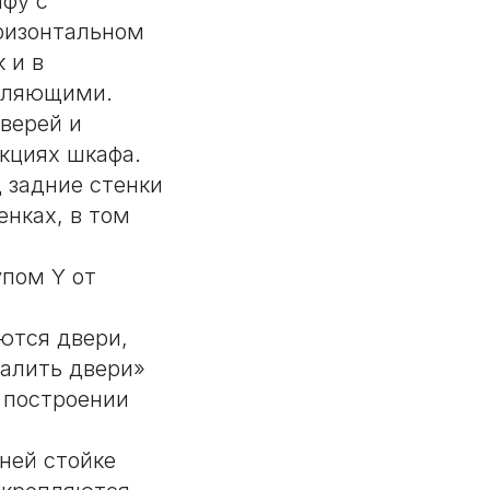
афу с
ризонтальном
 и в
авляющими.
верей и
кциях шкафа.
 задние стенки
енках, в том
пом Y от
ются двери,
далить двери»
 построении
ней стойке