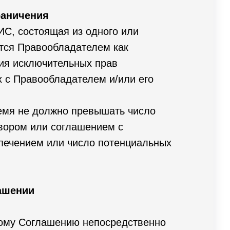
раничения
С, состоящая из одного или
тся Правообладателем как
вия исключительных прав
х с Правообладателем и/или его
емя не должно превышать число
вором или соглашением с
печением или число потенциальных
ашении
нному Соглашению непосредственно