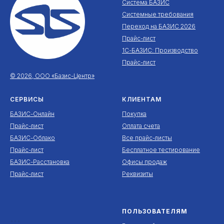
Система БАЗИС
Системные требования
Переход на БАЗИС 2026
Прайс-лист
1С-БАЗИС: Производство
Прайс-лист
© 2026, ООО «Базис-Центр»
СЕРВИСЫ
КЛИЕНТАМ
БАЗИС-Онлайн
Покупка
Прайс-лист
Оплата счета
БАЗИС-Облако
Все прайс-листы
Прайс-лист
Бесплатное тестирование
БАЗИС-Расстановка
Офисы продаж
Прайс-лист
Реквизиты
ПОЛЬЗОВАТЕЛЯМ
***