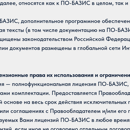
далее, относятся как к ПО-БАЗИС в целом, так и
О-БАЗИС, дополнительное программное обеспече
 тексты (в том числе документацию на ПО-БАЗИС
щищены законодательством Российской Федераци
и документов размещены в глобальной сети Интер
ензионные права их использования и ограничен
зия — полнофункциональная лицензия ПО-БАЗИС, 
Вами комплектации. Предоставляется Правооблад
 основе на весь срок действия исключительных 
и/или соглашениях с Правообладателем и/или ег
льзуемых Вами лицензий ПО-БАЗИС в любое время
зий, если иное не оговорено отдельным догово