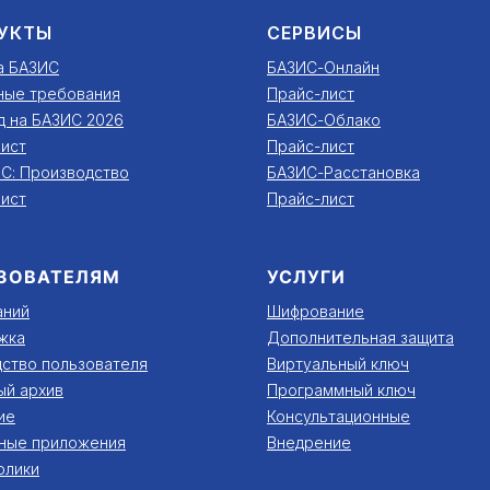
УКТЫ
СЕРВИСЫ
а БАЗИС
БАЗИС-Онлайн
ные требования
Прайс-лист
д на БАЗИС 2026
БАЗИС-Облако
ист
Прайс-лист
С: Производство
БАЗИС-Расстановка
ист
Прайс-лист
ЗОВАТЕЛЯМ
УСЛУГИ
аний
Шифрование
жка
Дополнительная защита
ство пользователя
Виртуальный ключ
ый архив
Программный ключ
ие
Консультационные
ные приложения
Внедрение
олики