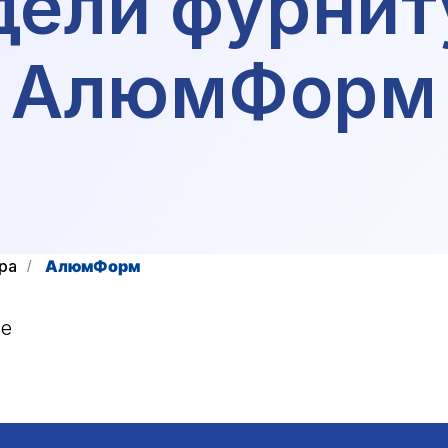
ели фурни
АлюмФорм
ра
АлюмФорм
/
ce