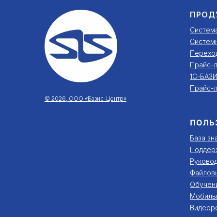
ПРОД
Систем
Систем
Перехо
Прайс-л
1С-БАЗИ
Прайс-л
© 2026, ООО «Базис-Центр»
ПОЛЬ
***
База зн
Поддер
Руковод
Файлов
Обучен
Мобиль
Видеор