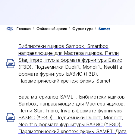
Главная
/
Файловый архив
/
Фурнитура
/
Samet
Библиотеки ящиков Sambox, Smartbox,
направляющие для Мастера ящиков. Петли
Star, Impro, invo в формате фурнитуры Базис
(F3D). Подъемники Duolift, Monolift, Neolift в
формате фурнитуры БАЗИС (F3D).
Параметрический крепеж фирмы Samet
База материалов SAMET. Библиотеки ящиков
Sambox, направляющие для Мастера ящиков.
Петли Star, Impro, Invo в формате фурнитуры
БАЗИС (*.F3D). Подъемники Duolift, Monolift,
Neolift в формате фурнитуры БАЗИС (*.F3D).
Параметрический крепеж фирмы SAMET. Дата