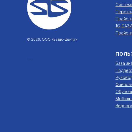
Систем
Перехо
Прайс-л
1С-БАЗИ
Прайс-л
© 2026, ООО «Базис-Центр»
ПОЛЬ
***
База зн
Поддер
Руковод
Файлов
Обучен
Мобиль
Видеор