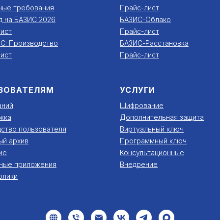
ные требования
Прайс-лист
д на БАЗИС 2026
БАЗИС-Облако
ист
Прайс-лист
С: Производство
БАЗИС-Расстановка
ист
Прайс-лист
ЗОВАТЕЛЯМ
УСЛУГИ
аний
Шифрование
жка
Дополнительная защита
ство пользователя
Виртуальный ключ
ый архив
Программный ключ
ие
Консультационные
ные приложения
Внедрение
олики