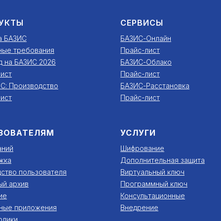
УКТЫ
СЕРВИСЫ
а БАЗИС
БАЗИС-Онлайн
ные требования
Прайс-лист
д на БАЗИС 2026
БАЗИС-Облако
ист
Прайс-лист
С: Производство
БАЗИС-Расстановка
ист
Прайс-лист
ЗОВАТЕЛЯМ
УСЛУГИ
аний
Шифрование
жка
Дополнительная защита
ство пользователя
Виртуальный ключ
ый архив
Программный ключ
ие
Консультационные
ные приложения
Внедрение
олики