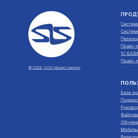
ПРОД
Систем
Систем
Перехо
Прайс-л
1С-БАЗИ
Прайс-л
© 2026, ООО «Базис-Центр»
ПОЛЬ
***
База зн
Поддер
Руковод
Файлов
Обучен
Мобиль
Видеор