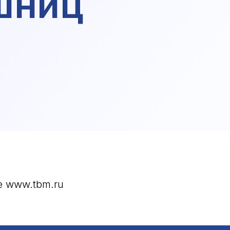
шниц
е www.tbm.ru