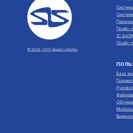
Систем
Систем
Перехо
Прайс-л
1С-БАЗИ
Прайс-л
© 2026, ООО «Базис-Центр»
ПОЛЬ
***
База зн
Поддер
Руковод
Файлов
Обучен
Мобиль
Видеор