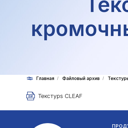
Тек
кромочн
Главная
Файловый архив
Текстур
/
/
Текстурs CLEAF
ПРОД