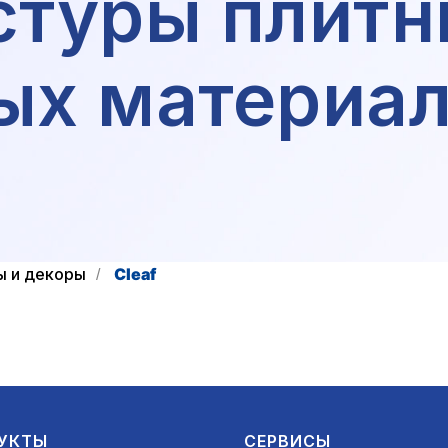
стуры плитн
ых материал
ы и декоры
Cleaf
/
УКТЫ
СЕРВИСЫ