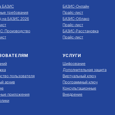
а БАЗИС
БАЗИС-Онлайн
ные требования
Прайс-лист
д на БАЗИС 2026
БАЗИС-Облако
ист
Прайс-лист
С: Производство
БАЗИС-Расстановка
ист
Прайс-лист
ЗОВАТЕЛЯМ
УСЛУГИ
аний
Шифрование
жка
Дополнительная защита
ство пользователя
Виртуальный ключ
ый архив
Программный ключ
ие
Консультационные
ные приложения
Внедрение
олики