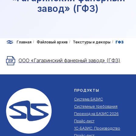
завод» (ГФЗ)
Главная
/
Файловый архив
/
Текстуры и декоры
/
ГФЗ
ООО «Гагаринский фанерный завод» (ГФЗ)
ПРОДУКТЫ
Система БАЗИС
Системные требования
Переход на БАЗИС 2026
Прайс-лист
1С-БАЗИС: Производство
Прайс-лист