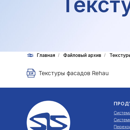
Текст
Главная
Файловый архив
Текстур
/
/
Текстуры фасадов Rehau
ПРОД
Систем
Систем
Перехо