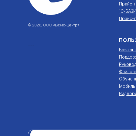
Прайс-л
1С-БАЗИ
Прайс-л
© 2026, ООО «Базис-Центр»
ПОЛЬ
***
База зн
Поддер
Руковод
Файлов
Обучен
Мобиль
Видеор