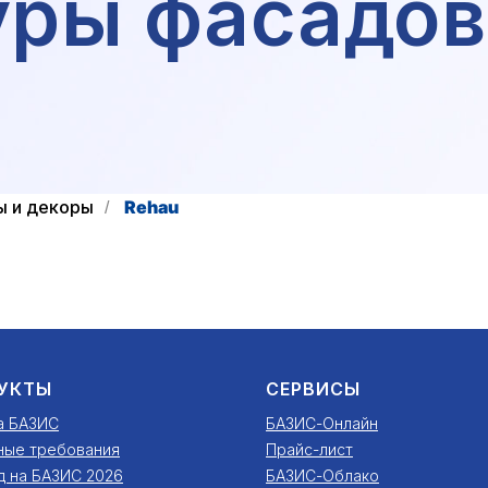
уры фасадов
ы и декоры
Rehau
/
УКТЫ
СЕРВИСЫ
а БАЗИС
БАЗИС-Онлайн
ные требования
Прайс-лист
д на БАЗИС 2026
БАЗИС-Облако