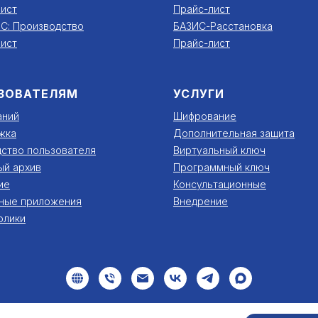
ист
Прайс-лист
С: Производство
БАЗИС-Расстановка
ист
Прайс-лист
ЗОВАТЕЛЯМ
УСЛУГИ
аний
Шифрование
жка
Дополнительная защита
ство пользователя
Виртуальный ключ
ый архив
Программный ключ
ие
Консультационные
ные приложения
Внедрение
олики