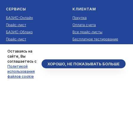
СЕРВИСЫ
КЛИЕНТАМ
БАЗИС-Онлайн
Покупка
Прайс-лист
Оплата счета
БАЗИС-Облако
Все прайс-листы
Прайс-лист
Бесплатное тестирование
БАЗИС-Расстановка
Офисы продаж
Оставаясь на
Прайс-лист
Реквизиты
сайте, Вы
соглашаетесь с
ХОРОШО, НЕ ПОКАЗЫВАТЬ БОЛЬШЕ
Политикой
использования
ПОЛЬЗОВАТЕЛЯМ
файлов cookie
***
База знаний
Поддержка
Руководство пользователя
Файловый архив
Обучение
Мобильные приложения
Видеоролики